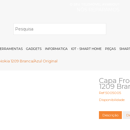
O SEU TELEMÓVEL AVARIOU?
NÓS REPARAMOS
H
ERRAMENTAS
GADGETS
INFORMATICA
IOT - SMART HOME
PEÇAS
SMART
 Nokia 1209 Branca/Azul Original
Capa Fro
1209 Bra
Ref:5005005
Disponibilidade:
Descrição
De