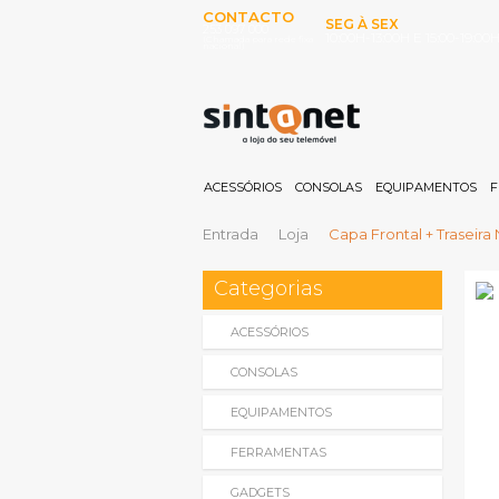
CONTACTO
SEG À SEX
253 097 000
10:00H-13:00H E 15:00-19:00
(Chamada para rede fixa
nacional)
ACESSÓRIOS
CONSOLAS
EQUIPAMENTOS
F
Entrada
Loja
Capa Frontal + Traseira
Categorias
ACESSÓRIOS
CONSOLAS
EQUIPAMENTOS
FERRAMENTAS
GADGETS