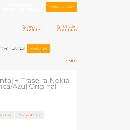
CENTRO REPARAÇÃO
INICIAR SESSÃO
ESPECIALIZADO
Os meus
Carrinho de
Produtos
Compras
Memorizar
Perdeu a senha?
Registar |
 TVS
USADOS
NOVIDADES
Voltar
ntal + Traseira Nokia
nca/Azul Original
talhes
Comentários