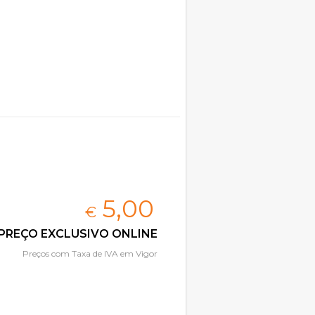
5,
00
€
PREÇO EXCLUSIVO ONLINE
Preços com Taxa de IVA em Vigor