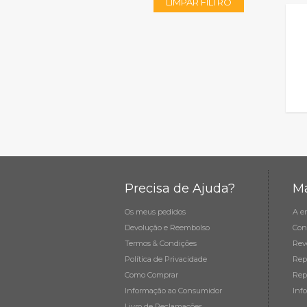
LIMPAR FILTRO
Precisa de Ajuda?
Ma
Os meus pedidos
A e
Devolução e Reembolso
Con
Termos & Condições
Rev
Política de Privacidade
Rep
Como Comprar
Rep
Informação ao Consumidor
Inf
Livro de Reclamações