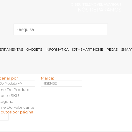
O SEU TELEMÓVEL AVARIOU?
NÓS REPARAMOS
H
ERRAMENTAS
GADGETS
INFORMATICA
IOT - SMART HOME
PEÇAS
SMART
denar por
Marca:
 Do Produto +/-
HISENSE
me Do Produto
oduto SKU
tegoria
me Do Fabricante
odutos por página