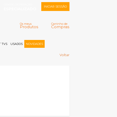
CENTRO REPARAÇÃO
INICIAR SESSÃO
ESPECIALIZADO
Os meus
Carrinho de
Produtos
Compras
Memorizar
Perdeu a senha?
Registar |
 TVS
USADOS
NOVIDADES
Voltar