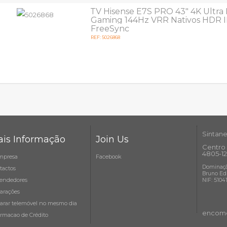
TV Hisense E7S PRO 43" 4K Ultr
Gaming 144Hz VRR Nativos HDR 
FreeSync
REF: 5026868
Sintane
is Informação
Join Us
Centro 
4805-12
mpresa
Facebook
Dominaçã
tactos
Bruno Ed
endedores
NIF: 5104
arações
arar telemóvel no mesmo dia
encome
ormacao de Crédito