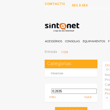
CONTACTO
SEG À SEX
253 097 000
10:00H-13:00H E 15:00-19:00
(Chamada para rede fixa
nacional)
ACESSÓRIOS
CONSOLAS
EQUIPAMENTOS
F
Entrada
Loja
Categorias
Or
ID
Hisense
No
Pr
Ca
No
Pr
MIN
MAX