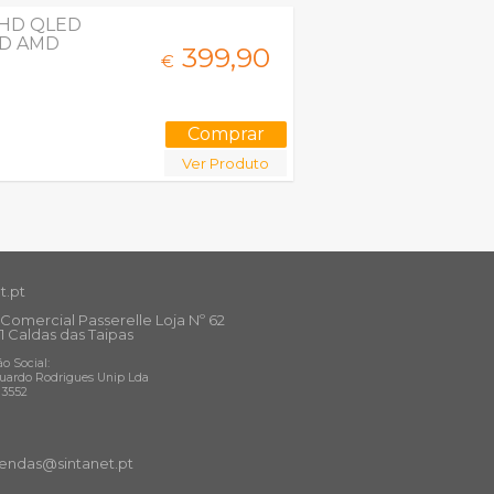
a HD QLED
ID AMD
399,
90
€
Ver Produto
t.pt
Comercial Passerelle Loja Nº 62
1 Caldas das Taipas
o Social:
uardo Rodrigues Unip Lda
13552
ndas@sintanet
.pt