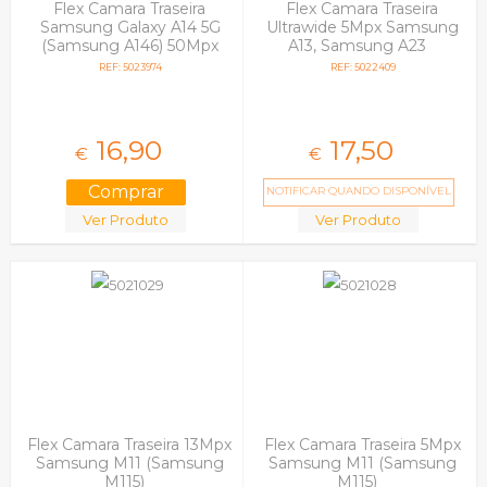
Flex Camara Traseira
Flex Camara Traseira
Samsung Galaxy A14 5G
Ultrawide 5Mpx Samsung
(Samsung A146) 50Mpx
A13, Samsung A23
Wide
REF: 5023974
REF: 5022409
16,
90
17,
50
€
€
NOTIFICAR QUANDO DISPONÍVEL
Ver Produto
Ver Produto
Flex Camara Traseira 13Mpx
Flex Camara Traseira 5Mpx
Samsung M11 (Samsung
Samsung M11 (Samsung
M115)
M115)