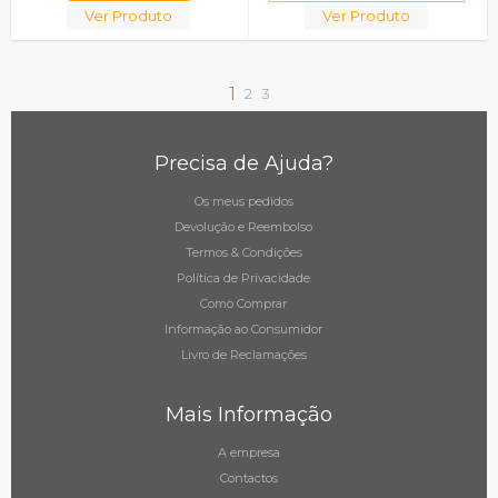
Ver Produto
Ver Produto
1
2
3
Precisa de Ajuda?
Os meus pedidos
Devolução e Reembolso
Termos & Condições
Política de Privacidade
Como Comprar
Informação ao Consumidor
Livro de Reclamações
Mais Informação
A empresa
Contactos