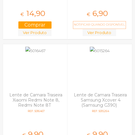
14,
90
6,
90
€
€
NOTIFICAR QUANDO DISPONÍVEL
Ver Produto
Ver Produto
Lente de Camara Traseira
Lente de Camara Traseira
Xiaomi Redmi Note 8,
Samsung Xcover 4
Redmi Note 8T
(Samsung G390)
REF: 5016467
REF: 5015264
9,
90
9,
90