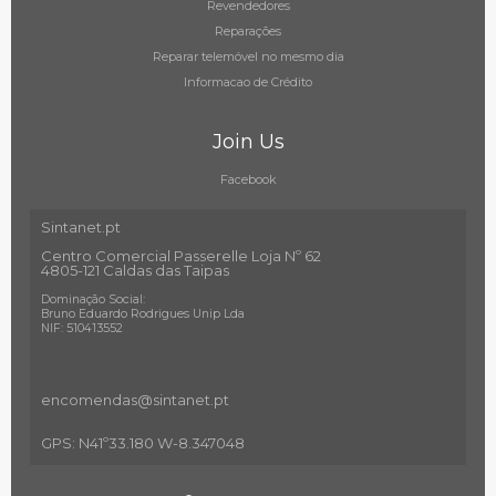
Revendedores
Reparações
Reparar telemóvel no mesmo dia
Informacao de Crédito
Join Us
Facebook
Sintanet.pt
Centro Comercial Passerelle Loja Nº 62
4805-121 Caldas das Taipas
Dominação Social:
Bruno Eduardo Rodrigues Unip Lda
NIF: 510413552
encomendas@sintanet
.pt
GPS: N41º33.180 W-8.347048