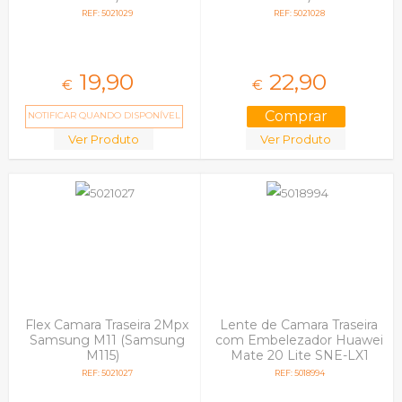
REF: 5021029
REF: 5021028
19,
90
22,
90
€
€
NOTIFICAR QUANDO DISPONÍVEL
Ver Produto
Ver Produto
Flex Camara Traseira 2Mpx
Lente de Camara Traseira
Samsung M11 (Samsung
com Embelezador Huawei
M115)
Mate 20 Lite SNE-LX1
Preto
REF: 5021027
REF: 5018994