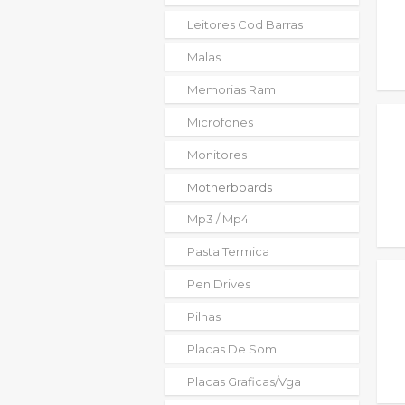
Leitores Cod Barras
Malas
Memorias Ram
Microfones
Monitores
Motherboards
Mp3 / Mp4
Pasta Termica
Pen Drives
Pilhas
Placas De Som
Placas Graficas/vga