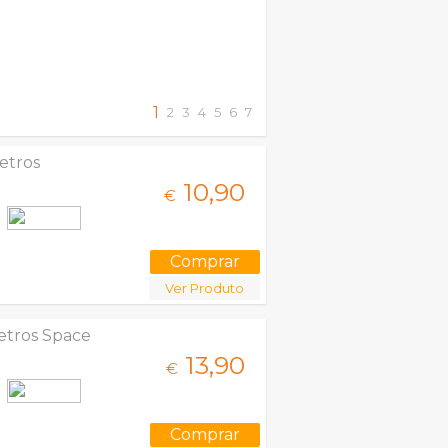
1
2
3
4
5
6
7
etros
10,
90
€
Ver Produto
etros Space
13,
90
€