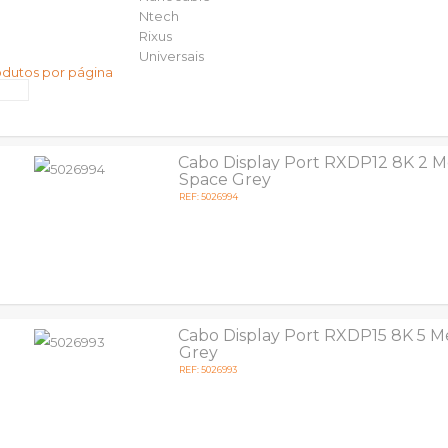
Ntech
Rixus
Universais
odutos por página
Cabo Display Port RXDP12 8K 2 M
Space Grey
REF: 5026994
Cabo Display Port RXDP15 8K 5 M
Grey
REF: 5026993