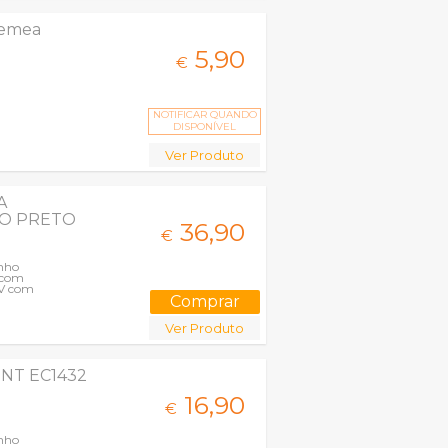
Femea
5,
90
€
NOTIFICAR QUANDO
DISPONÍVEL
Ver Produto
A
RO PRETO
36,
90
€
enho
 com
TV com
Ver Produto
ENT EC1432
16,
90
€
enho