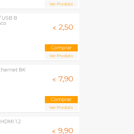
Ver Produto
/ USB B
nco
2,
50
€
Ver Produto
thernet 8K
7,
90
€
Ver Produto
 HDMI 1.2
9,
90
€