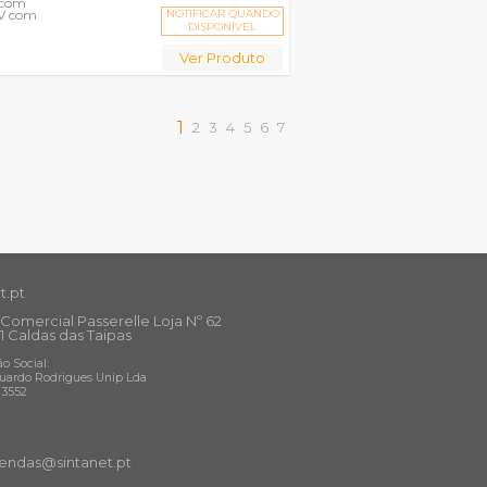
 com
TV com
NOTIFICAR QUANDO
DISPONÍVEL
Ver Produto
1
2
3
4
5
6
7
t.pt
Comercial Passerelle Loja Nº 62
1 Caldas das Taipas
o Social:
uardo Rodrigues Unip Lda
13552
ndas@sintanet
.pt