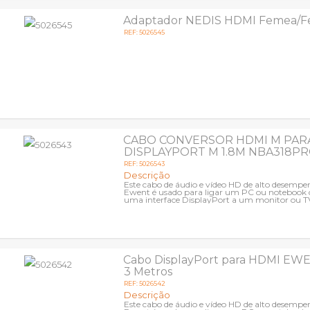
Adaptador NEDIS HDMI Femea/
REF: 5026545
CABO CONVERSOR HDMI M PAR
DISPLAYPORT M 1.8M NBA318P
REF: 5026543
Descrição
Este cabo de áudio e vídeo HD de alto desemp
Ewent é usado para ligar um PC ou notebook
uma interface DisplayPort a um monitor ou 
entrada HDMI. O cabo Ewent...
Cabo DisplayPort para HDMI EW
3 Metros
REF: 5026542
Descrição
Este cabo de áudio e vídeo HD de alto desemp