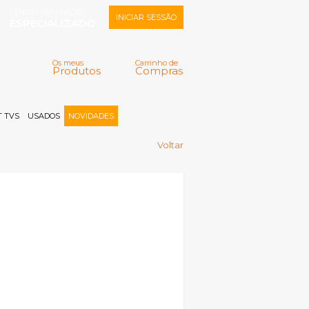
CENTRO REPARAÇÃO
INICIAR SESSÃO
ESPECIALIZADO
Os meus
Carrinho de
Produtos
Compras
Memorizar
Perdeu a senha?
Registar |
 TVS
USADOS
NOVIDADES
Voltar