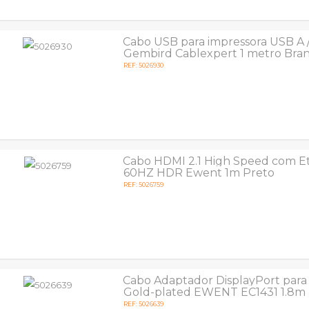
Cabo USB para impressora USB A 
Gembird Cablexpert 1 metro Bra
REF: 5026930
Cabo HDMI 2.1 High Speed com E
60HZ HDR Ewent 1m Preto
REF: 5026759
Cabo Adaptador DisplayPort para
Gold-plated EWENT EC1431 1.8m
REF: 5026639