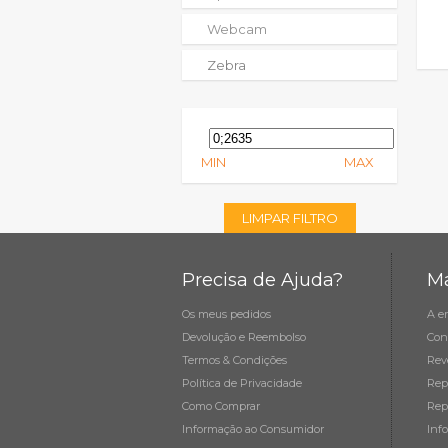
Webcam
Zebra
MIN
MAX
LIMPAR FILTRO
Precisa de Ajuda?
Ma
Os meus pedidos
A e
Devolução e Reembolso
Con
Termos & Condições
Rev
Política de Privacidade
Rep
Como Comprar
Rep
Informação ao Consumidor
Inf