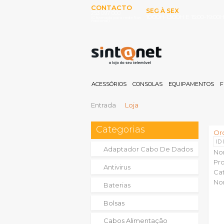
CONTACTO
SEG À SEX
253 097 000
10:00H-13:00H E 15:00-19:00
(Chamada para rede fixa
nacional)
ACESSÓRIOS
CONSOLAS
EQUIPAMENTOS
F
Entrada
Loja
Categorias
Or
ID
Adaptador Cabo De Dados
No
Pr
Antivirus
Ca
No
Baterias
Bolsas
Cabos Alimentação