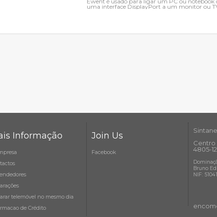
Ewent é usado para ligar um PC ou notebook
uma interface DisplayPort a um monitor ou 
entrada HDMI. O cabo Ewent...
Sintane
is Informação
Join Us
Centro 
4805-12
mpresa
Facebook
Dominaçã
tactos
Bruno Ed
endedores
NIF: 5104
arações
arar telemóvel no mesmo dia
encome
ormacao de Crédito