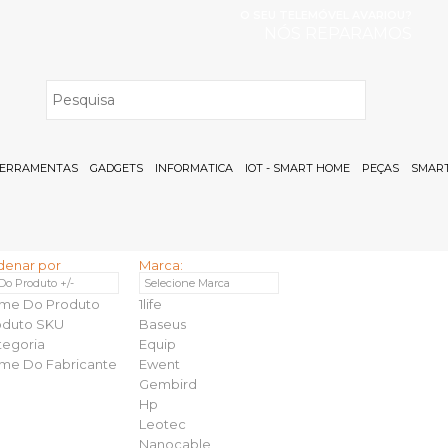
O SEU TELEMÓVEL AVARIOU?
NÓS REPARAMOS
H
ERRAMENTAS
GADGETS
INFORMATICA
IOT - SMART HOME
PEÇAS
SMART
denar por
Marca:
 Do Produto +/-
Selecione Marca
me Do Produto
1life
oduto SKU
Baseus
tegoria
Equip
me Do Fabricante
Ewent
Gembird
Hp
Leotec
Nanocable