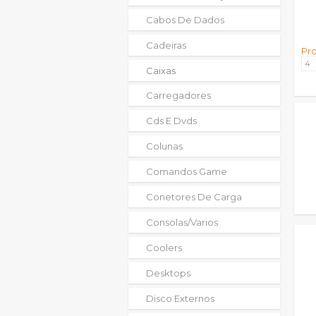
Cabos De Dados
Cadeiras
Pr
Caixas
Carregadores
Cds E Dvds
Colunas
Comandos Game
Conetores De Carga
Consolas/varios
Coolers
Desktops
Disco Externos