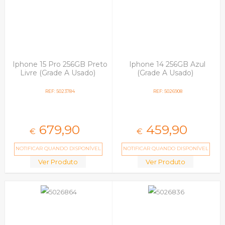
Iphone 14
Iphone 14 Plus
Iphone 14 Pro
Iphone 14 Pro Max
Iphone 15
Iphone 15 Pro
Iphone 15 Pro 256GB Preto
Iphone 14 256GB Azul
Iphone 15 Pro Max
Livre (Grade A Usado)
(Grade A Usado)
Iphone 16
Iphone 16 Pro
REF: 5023784
REF: 5026908
Iphone 17
Iphone X, Xs
Iphone Xr
Iphone Xs Max
679,
90
459,
90
€
€
Oppo
Samsung
NOTIFICAR QUANDO DISPONÍVEL
NOTIFICAR QUANDO DISPONÍVEL
Smartwatch
Ver Produto
Ver Produto
Xiaomi