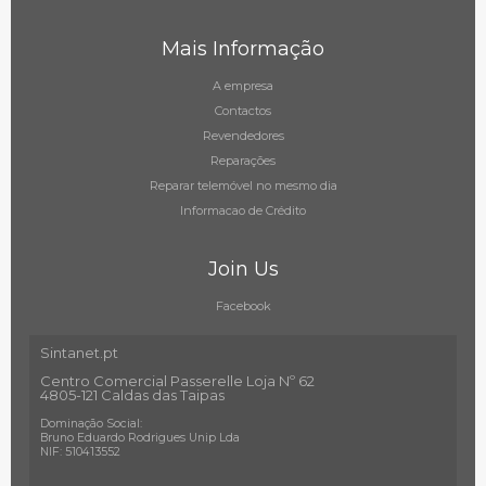
Mais Informação
A empresa
Contactos
Revendedores
Reparações
Reparar telemóvel no mesmo dia
Informacao de Crédito
Join Us
Facebook
Sintanet.pt
Centro Comercial Passerelle Loja Nº 62
4805-121 Caldas das Taipas
Dominação Social:
Bruno Eduardo Rodrigues Unip Lda
NIF: 510413552