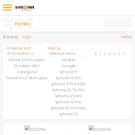
Os
meus
Produtos
FILTRO
Entrada
Loja
Voltar
Ordenar por
Marca:
1
ID Do Produto +/-
Selecione Marca
2
3
4
5
6
7
Nome Do Produto
Alcatel
Produto SKU
Google
Categoria
Iphone 11
Nome Do Fabricante
Iphone 11 Pro
Iphone 11 Pro Max
Iphone 12 / 12 Pro
Iphone 12 Mini
Iphone 12 Pro
Iphone 12 Pro Max
Iphone 13
Iphone 13 Mini
Iphone 13 Pro
Iphone 13 Pro Max