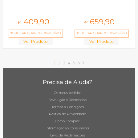
409,
90
659,
90
€
€
NOTIFICAR QUANDO DISPONÍVEL
NOTIFICAR QUANDO DISPONÍVEL
Ver Produto
Ver Produto
1
2
3
4
5
6
7
Precisa de Ajuda?
Os meus pedidos
Devolução e Reembolso
Termos & Condições
Política de Privacidade
Como Comprar
Informação ao Consumidor
Livro de Reclamações