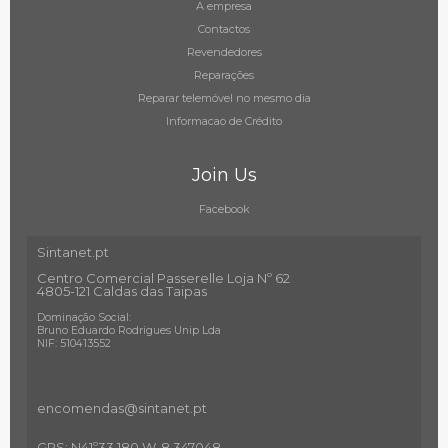
A empresa
Contactos
Revendedores
Reparações
Reparar telemóvel no mesmo dia
Informacao de Crédito
Join Us
Facebook
Sintanet.pt
Centro Comercial Passerelle Loja Nº 62
4805-121 Caldas das Taipas
Dominação Social:
Bruno Eduardo Rodrigues Unip Lda
NIF: 510413552
encomendas@sintanet
.pt
GPS: N41º33.180 W-8.347048