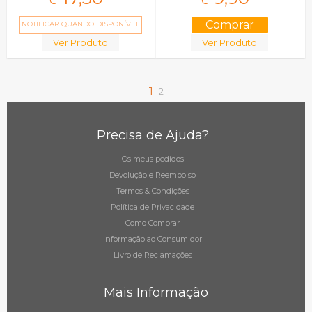
€
€
NOTIFICAR QUANDO DISPONÍVEL
Ver Produto
Ver Produto
1
2
Precisa de Ajuda?
Os meus pedidos
Devolução e Reembolso
Termos & Condições
Política de Privacidade
Como Comprar
Informação ao Consumidor
Livro de Reclamações
Mais Informação