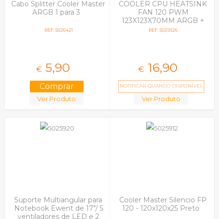
Cabo Splitter Cooler Master
COOLER CPU HEATSINK
ARGB 1 para 3
FAN 120 PWM
123X123X70MM ARGB +
AUTO RGB
REF: 5026421
REF: 5025926
AMD/INTEL/UNIVERSAL
NTECH SLAYER ICE 100
ARGB
5,
90
16,
90
€
€
NOTIFICAR QUANDO DISPONÍVEL
Ver Produto
Ver Produto
Suporte Multiangular para
Cooler Master Silencio FP
Notebook Ewent de 17"/ 5
120 - 120x120x25 Preto
ventiladores de LED e 2