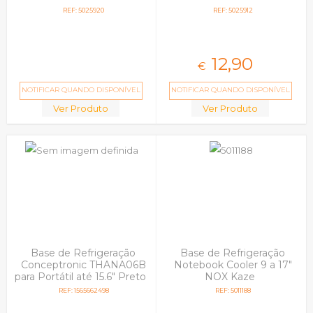
portas USB
REF: 5025920
REF: 5025912
12,
90
€
NOTIFICAR QUANDO DISPONÍVEL
NOTIFICAR QUANDO DISPONÍVEL
Ver Produto
Ver Produto
Base de Refrigeração
Base de Refrigeração
Conceptronic THANA06B
Notebook Cooler 9 a 17"
para Portátil até 15.6" Preto
NOX Kaze
REF: 1565662498
REF: 5011188