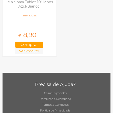
Mala para Tablet 10" Moos
Azul/Branco
REF: 5012597
8,
90
€
Ver Produto
Precisa de Ajuda?
Os meus pedidos
Devolução e Reembolso
Termos & Condições
Política de Privacidade