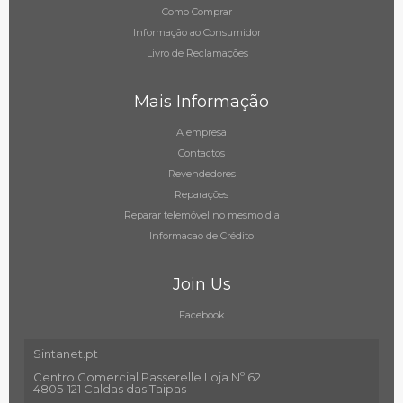
Como Comprar
Informação ao Consumidor
Livro de Reclamações
Mais Informação
A empresa
Contactos
Revendedores
Reparações
Reparar telemóvel no mesmo dia
Informacao de Crédito
Join Us
Facebook
Sintanet.pt
Centro Comercial Passerelle Loja Nº 62
4805-121 Caldas das Taipas