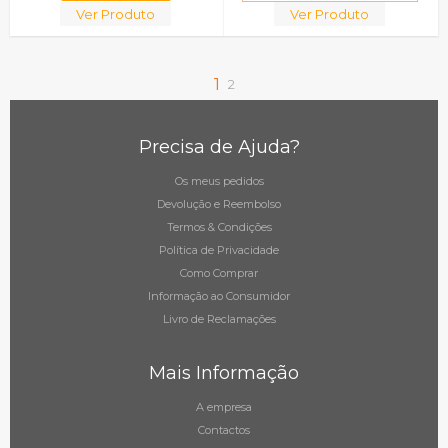
Ver Produto
Ver Produto
1
2
Precisa de Ajuda?
Os meus pedidos
Devolução e Reembolso
Termos & Condições
Política de Privacidade
Como Comprar
Informação ao Consumidor
Livro de Reclamações
Mais Informação
A empresa
Contactos