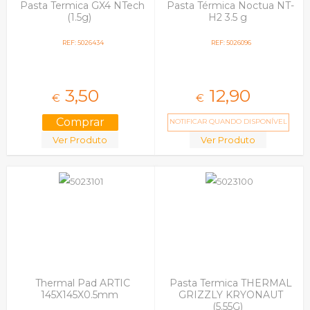
Pasta Termica GX4 NTech
Pasta Térmica Noctua NT-
(1.5g)
H2 3.5 g
REF: 5026434
REF: 5026096
3,
50
12,
90
€
€
NOTIFICAR QUANDO DISPONÍVEL
Ver Produto
Ver Produto
Thermal Pad ARTIC
Pasta Termica THERMAL
145X145X0.5mm
GRIZZLY KRYONAUT
(5.55G)