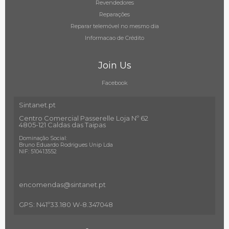
Revendedores
Reparações
Reparar telemóvel no mesmo dia
Informacao de Crédito
Join Us
Facebook
Sintanet.pt
Centro Comercial Passerelle Loja Nº 62
4805-121 Caldas das Taipas
Dominação Social:
Bruno Eduardo Rodrigues Unip Lda
NIF: 510413552
encomendas@sintanet
.pt
GPS: N41º33.180 W-8.347048