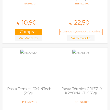
REF: 5023101
REF: 5023100
10,
90
22,
50
€
€
NOTIFICAR QUANDO DISPONÍVEL
Ver Produto
Ver Produto
Pasta Termica GX4 NTech
Pasta Térmica GRIZZLY
(2.5g)
KRYONAUT (5.55g)
REF: 5022645
REF: 5020850