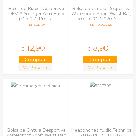
Bolsa de Braço Desportiva
Bolsa de Cintura Desportiva
DEVIA Younger Arm Band
Waterproof Sport Waist Bag
(4" a 6.5") Preto
4.0 a 6.0" RT920 Azul
REF: 5026404
REF: 1565662422
12,
90
8,
90
€
€
Ver Produto
Ver Produto
Bolsa de Cintura Desportiva
Headphones Audio Technica
Waterproof Sport Waist Bag
ATH-SPORT70BTBK