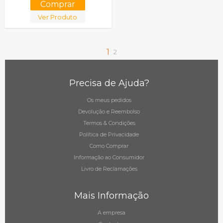
Ver Produto
1
2
Precisa de Ajuda?
Os meus pedidos
Devolução e Reembolso
Termos & Condições
Política de Privacidade
Como Comprar
Informação ao Consumidor
Livro de Reclamações
Mais Informação
A empresa