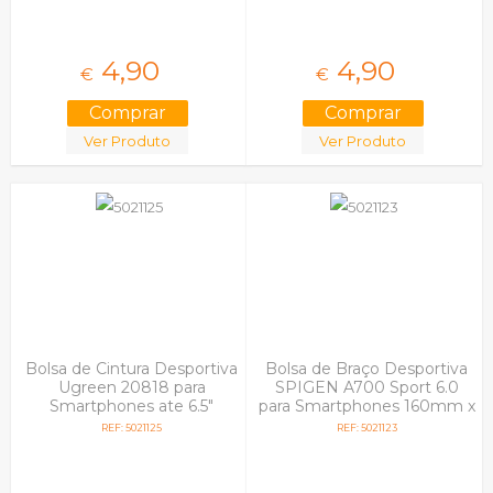
4,
90
4,
90
€
€
Ver Produto
Ver Produto
Bolsa de Cintura Desportiva
Bolsa de Braço Desportiva
Ugreen 20818 para
SPIGEN A700 Sport 6.0
Smartphones ate 6.5"
para Smartphones 160mm x
Preto
73mm Preto
REF: 5021125
REF: 5021123