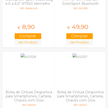
4.0 a 6.0" RT920 Vermelho
SonicSport Bluetooth
Preto
REF: 1565662420
REF: 5023399
8,
90
49,
90
€
€
Ver Produto
Ver Produto
Bolsa de Cintura Desportiva
Bolsa de Cintura Desportiva
para Smartphones, Carteira,
para Smartphones, Carteira,
Chaves com Dois
Chaves com Dois
Separadores Verde
Separadores Preto
REF: 5021128
REF: 5021127