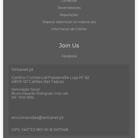
Contactos
Revendedores
Reparações
Reparar telemóvel no mesmo dia
Informacao de Crédito
Join Us
Facebook
Sintanet.pt
Centro Comercial Passerelle Loja Nº 62
4805-121 Caldas das Taipas
Dominação Social:
Bruno Eduardo Rodrigues Unip Lda
NIF: 510413552
encomendas@sintanet
.pt
GPS: N41º33.180 W-8.347048