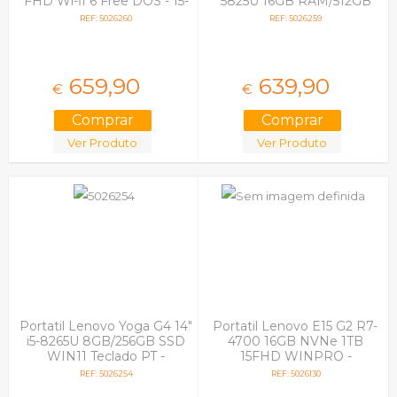
FHD Wi-fi 6 Free DOS - 15-
5825U 16GB RAM/512GB
fc0097np
SSD 15..6" FHD Win 11
REF: 5026260
REF: 5026259
Home
659,
90
639,
90
€
€
Ver Produto
Ver Produto
Portatil Lenovo Yoga G4 14"
Portatil Lenovo E15 G2 R7-
i5-8265U 8GB/256GB SSD
4700 16GB NVNe 1TB
WIN11 Teclado PT -
15FHD WINPRO -
RECONDICIONADO
RECONDICIONADO
REF: 5026254
REF: 5026130
GRADE A
GRADE A