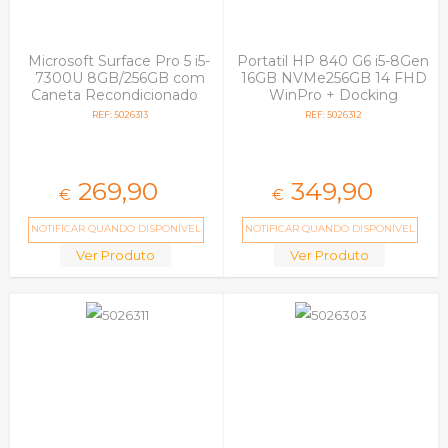
Microsoft Surface Pro 5 i5-
Portatil HP 840 G6 i5-8Gen
7300U 8GB/256GB com
16GB NVMe256GB 14 FHD
Caneta Recondicionado
WinPro + Docking
Recondicionado
REF: 5026313
REF: 5026312
269,
90
349,
90
€
€
NOTIFICAR QUANDO DISPONÍVEL
NOTIFICAR QUANDO DISPONÍVEL
Ver Produto
Ver Produto