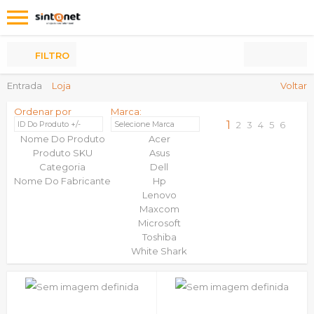
Os
meus
Produtos
FILTRO
Entrada
Loja
Voltar
Ordenar por
Marca:
1
ID Do Produto +/-
Selecione Marca
2
3
4
5
6
Nome Do Produto
Acer
Produto SKU
Asus
Categoria
Dell
Nome Do Fabricante
Hp
Lenovo
Maxcom
Microsoft
Toshiba
White Shark