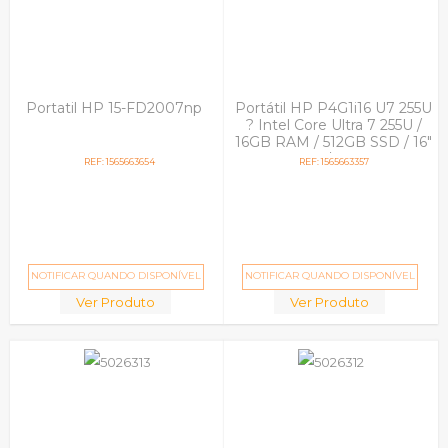
Portatil HP 15-FD2007np
Portátil HP P4G1i16 U7 255U
? Intel Core Ultra 7 255U /
16GB RAM / 512GB SSD / 16"
WUXGA / W11 Pro
REF: 1565663654
REF: 1565663357
NOTIFICAR QUANDO DISPONÍVEL
NOTIFICAR QUANDO DISPONÍVEL
Ver Produto
Ver Produto