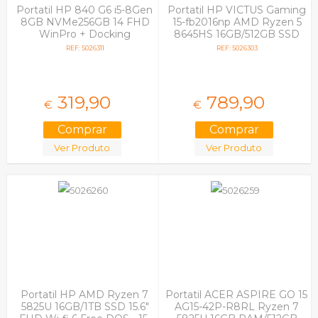
Portatil HP 840 G6 i5-8Gen
Portatil HP VICTUS Gaming
8GB NVMe256GB 14 FHD
15-fb2016np AMD Ryzen 5
WinPro + Docking
8645HS 16GB/512GB SSD
Recondicionado
RTX 3050 15.6" PT
REF: 5026311
REF: 5026303
319,
90
789,
90
€
€
Ver Produto
Ver Produto
Portatil HP AMD Ryzen 7
Portatil ACER ASPIRE GO 15
5825U 16GB/1TB SSD 15.6"
AG15-42P-R8RL Ryzen 7