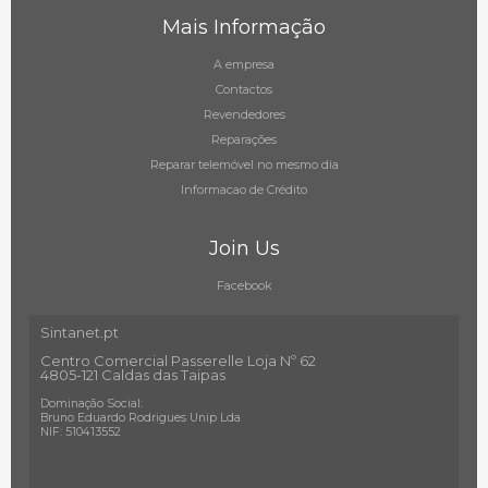
Mais Informação
A empresa
Contactos
Revendedores
Reparações
Reparar telemóvel no mesmo dia
Informacao de Crédito
Join Us
Facebook
Sintanet.pt
Centro Comercial Passerelle Loja Nº 62
4805-121 Caldas das Taipas
Dominação Social:
Bruno Eduardo Rodrigues Unip Lda
NIF: 510413552