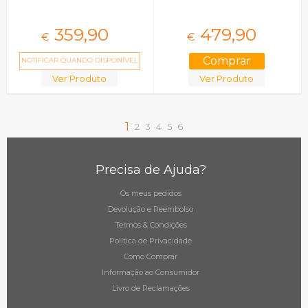
359,
90
479,
90
€
€
NOTIFICAR QUANDO DISPONÍVEL
Ver Produto
Ver Produto
1
2
3
4
5
6
Precisa de Ajuda?
Os meus pedidos
Devolução e Reembolso
Termos & Condições
Política de Privacidade
Como Comprar
Informação ao Consumidor
Livro de Reclamações