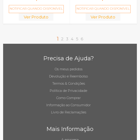
NOTIFICAR QUANDO DISPONÍVEL
NOTIFICAR QUANDO DISPONÍVEL
Ver Produto
Ver Produto
1
2
3
4
5
6
Precisa de Ajuda?
Os meus pedidos
Devolução e Reembolso
Termos & Condições
Política de Privacidade
Como Comprar
Informação ao Consumidor
Livro de Reclamações
Mais Informação
A empresa