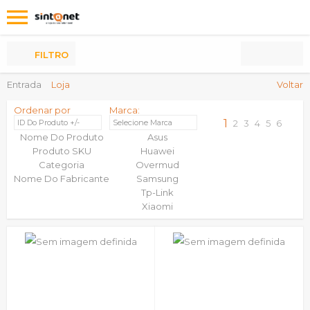
Os
meus
Produtos
FILTRO
Entrada
Loja
Voltar
Ordenar por
Marca:
1
ID Do Produto +/-
Selecione Marca
2
3
4
5
6
Nome Do Produto
Asus
Produto SKU
Huawei
Categoria
Overmud
Nome Do Fabricante
Samsung
Tp-Link
Xiaomi