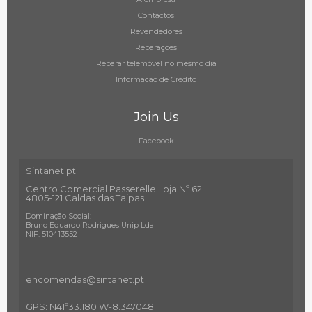
Contactos
Revendedores
Reparações
Reparar telemóvel no mesmo dia
Informacao de Crédito
Join Us
Facebook
Sintanet.pt
Centro Comercial Passerelle Loja Nº 62
4805-121 Caldas das Taipas
Dominação Social:
Bruno Eduardo Rodrigues Unip Lda
NIF: 510413552
encomendas@sintanet
.pt
GPS: N41º33.180 W-8.347048