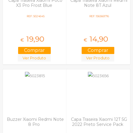
Capa Traseira Xiaomi Poco
Capa Traseira Xiaomi Redmi
X3 Pro Frost Blue
Note 8T Azul
REF: 5024645
REF: 1565661716
19,
90
14,
90
€
€
Ver Produto
Ver Produto
Buzzer Xiaomi Redmi Note
Capa Traseira Xiaomi 12T 5G
8 Pro
2022 Preto Service Pack