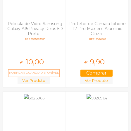
Iphone 17 Pro
Iphone 17 Pro Max
Iphone 4 / 4s
Iphone 5/5s
Pelicula de Vidro Samsung
Protetor de Camara Iphone
Iphone 6 E Iphone 6s
Galaxy A15 Privacy Rixus 5D
17 Pro Max em Aluminio
Iphone 6 Plus E 6s
Preto
Cinza
Plus
REF: 1565663780
REF: 5026966
Iphone 7 I Iphone 8 |
Se 2020
Iphone 7 Plus I 8 Plus
Iphone X, Xs
10,
00
9,
90
€
€
Iphone Xr
Iphone Xs Max
NOTIFICAR QUANDO DISPONÍVEL
Lenovo
Ver Produto
Ver Produto
Lg
Meizu
Motorola
Nokia
One Plus
Oppo
Overmud
Realme
Samsung