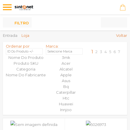
Os
meus
Produtos
FILTRO
Entrada
Loja
Voltar
Ordenar por
Marca:
1
ID Do Produto +/-
Selecione Marca
2
3
4
5
6
7
Nome Do Produto
3mk
Produto SKU
Acer
Categoria
Alcatel
Nome Do Fabricante
Apple
Asus
Bq
Caterpillar
Htc
Huawei
Innjoo
Ipad
Iphone 11
Iphone 11 Pro