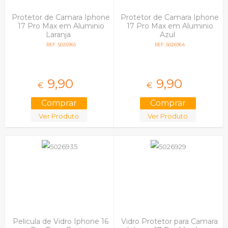
Smartwatch
Protetor de Camara Iphone
Protetor de Camara Iphone
Sony
17 Pro Max em Aluminio
17 Pro Max em Aluminio
Sony Ericsson
Laranja
Azul
Tcl
REF: 5026965
REF: 5026964
Universais
Vodafone
Wiko
Xiaomi
9,
90
9,
90
€
€
Zte
Ver Produto
Ver Produto
Pelicula de Vidro Iphone 16
Vidro Protetor para Camara