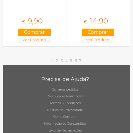
9,
90
14,
90
€
€
Ver Produto
Ver Produto
1
2
3
4
5
6
7
Precisa de Ajuda?
Os meus pedidos
Devolução e Reembolso
Termos & Condições
Política de Privacidade
Como Comprar
Informação ao Consumidor
Livro de Reclamações