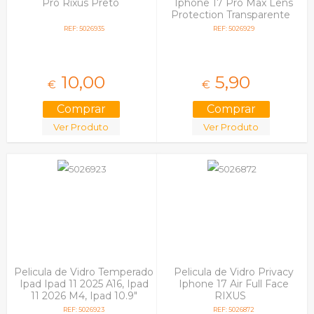
Pro Rixus Preto
Iphone 17 Pro Max Lens
Protection Transparente
REF: 5026935
REF: 5026929
10,
00
5,
90
€
€
Ver Produto
Ver Produto
Pelicula de Vidro Temperado
Pelicula de Vidro Privacy
Ipad Ipad 11 2025 A16, Ipad
Iphone 17 Air Full Face
11 2026 M4, Ipad 10.9"
RIXUS
2022
REF: 5026923
REF: 5026872