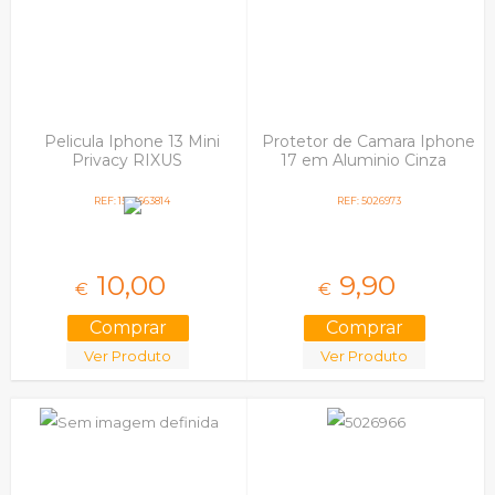
Iphone 11 Pro Max
Iphone 12 / 12 Pro
Iphone 12 Mini
Iphone 12 Pro
Iphone 12 Pro Max
Iphone 13
Pelicula Iphone 13 Mini
Protetor de Camara Iphone
Iphone 13 Mini
Privacy RIXUS
17 em Aluminio Cinza
Iphone 13 Pro
Iphone 13 Pro Max
REF: 1565663814
REF: 5026973
Iphone 14
Iphone 14 Plus
Iphone 14 Pro
Iphone 14 Pro Max
10,
00
9,
90
€
€
Iphone 15
Iphone 15 Plus
Iphone 15 Pro
Ver Produto
Ver Produto
Iphone 15 Pro Max
Iphone 16
Iphone 16 Pro
Iphone 16 Pro Max
Iphone 17
Iphone 17 Air