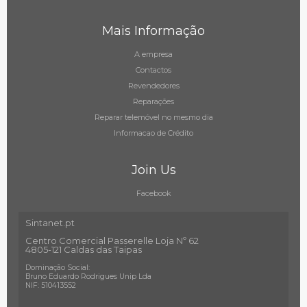
Mais Informação
A empresa
Contactos
Revendedores
Reparações
Reparar telemóvel no mesmo dia
Informacao de Crédito
Join Us
Facebook
Sintanet.pt
Centro Comercial Passerelle Loja Nº 62
4805-121 Caldas das Taipas
Dominação Social:
Bruno Eduardo Rodrigues Unip Lda
NIF: 510413552