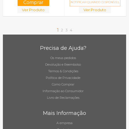
NOTIFICAR QUANDO DISPONÍVEL
Ver Produto
Ver Produto
1
2
3
4
Precisa de Ajuda?
Os meus pedidos
Devolução e Reembolso
Termos & Condições
Política de Privacidade
Como Comprar
Informação ao Consumidor
Livro de Reclamações
Mais Informação
A empresa