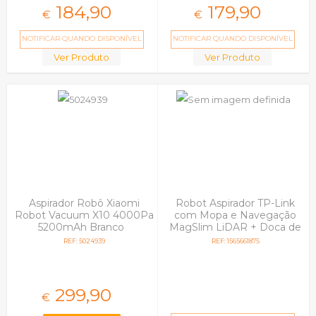
184,
90
179,
90
€
€
NOTIFICAR QUANDO DISPONÍVEL
NOTIFICAR QUANDO DISPONÍVEL
Ver Produto
Ver Produto
Aspirador Robô Xiaomi
Robot Aspirador TP-Link
Robot Vacuum X10 4000Pa
com Mopa e Navegação
5200mAh Branco
MagSlim LiDAR + Doca de
Esvaziamento Inteligente -
REF: 5024939
REF: 1565661875
Tapo RV20 Mop Plus
299,
90
€