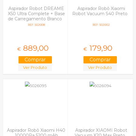
Aspirador Robot DREAME
Aspirador Robô Xiaomi
X50 Ultra Complete + Base
Robot Vacuum S40 Preto
de Carregamento Branco
REF: 5026108
REF: 5026102
889,
00
179,
90
€
€
Ver Produto
Ver Produto
Aspirador Robô Xiaomi H40
Aspirador XIAOMI Robot
10000Pa 5200 mAh
Vacuum X20 Max Preto