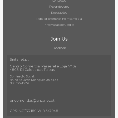
Contactos
Revendedores
Reparações
Reparar telemóvel no mesmo dia
Informacao de Crédito
Join Us
Facebook
Sintanet.pt
Centro Comercial Passerelle Loja Nº 62
4805-121 Caldas das Taipas
Dominação Social:
Bruno Eduardo Rodrigues Unip Lda
NIF: 510413552
encomendas@sintanet
.pt
GPS: N41º33.180 W-8.347048