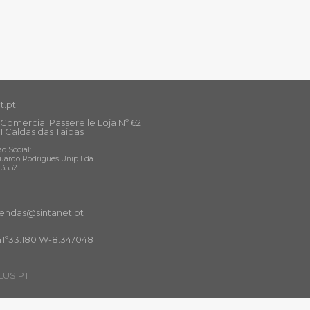
t.pt
Comercial Passerelle Loja Nº 62
1 Caldas das Taipas
o Social:
uardo Rodrigues Unip Lda
13552
ndas@sintanet
.pt
41º33.180 W-8.347048
US.PT