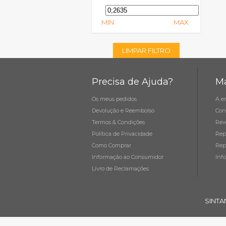
MIN
MAX
LIMPAR FILTRO
Precisa de Ajuda?
Ma
Os meus pedidos
A e
Devolução e Reembolso
Con
Termos & Condições
Rev
Política de Privacidade
Rep
Como Comprar
Rep
Informação ao Consumidor
Inf
Livro de Reclamações
SINTA