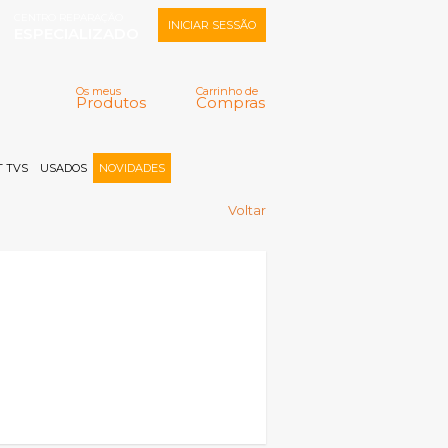
CENTRO REPARAÇÃO
INICIAR SESSÃO
ESPECIALIZADO
Os meus
Carrinho de
Produtos
Compras
Memorizar
Perdeu a senha?
Registar |
 TVS
USADOS
NOVIDADES
Voltar