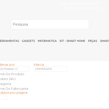
O SEU TELEMÓVEL AVARIOU?
NÓS REPARAMOS
H
ERRAMENTAS
GADGETS
INFORMATICA
IOT - SMART HOME
PEÇAS
SMART
denar por
Marca:
 Do Produto +/-
UNIVERSAIS
me Do Produto
oduto SKU
tegoria
me Do Fabricante
odutos por página