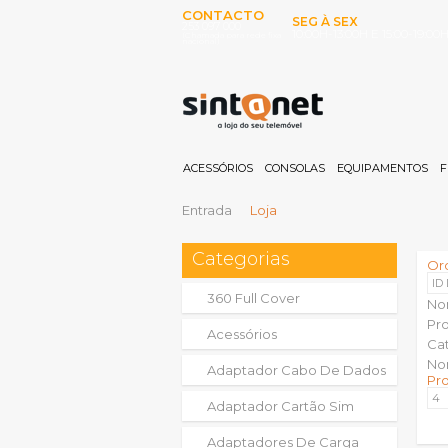
CONTACTO
SEG À SEX
253 097 000
10:00H-13:00H E 15:00-19:00
(Chamada para rede fixa
nacional)
ACESSÓRIOS
CONSOLAS
EQUIPAMENTOS
F
Entrada
Loja
Categorias
Or
ID
360 Full Cover
No
Pr
Acessórios
Ca
No
Adaptador Cabo De Dados
Pr
Adaptador Cartão Sim
Adaptadores De Carga