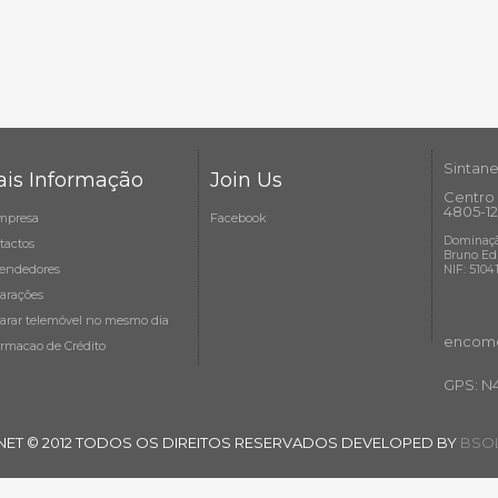
Sintane
is Informação
Join Us
Centro 
4805-12
mpresa
Facebook
Dominaçã
tactos
Bruno Ed
endedores
NIF: 5104
arações
arar telemóvel no mesmo dia
encome
ormacao de Crédito
GPS: N
NET © 2012 TODOS OS DIREITOS RESERVADOS DEVELOPED BY
BSOL