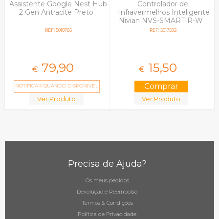
Assistente Google Nest Hub
Controlador de
2 Gen Antracite Preto
Iinfravermelhos Inteligente
Nivian NVS-SMARTIR-W
REF: 5019785
REF: 5017592
79,
90
15,
50
€
€
NOTIFICAR QUANDO DISPONÍVEL
Ver Produto
Ver Produto
Precisa de Ajuda?
Os meus pedidos
Devolução e Reembolso
Termos & Condições
Política de Privacidade