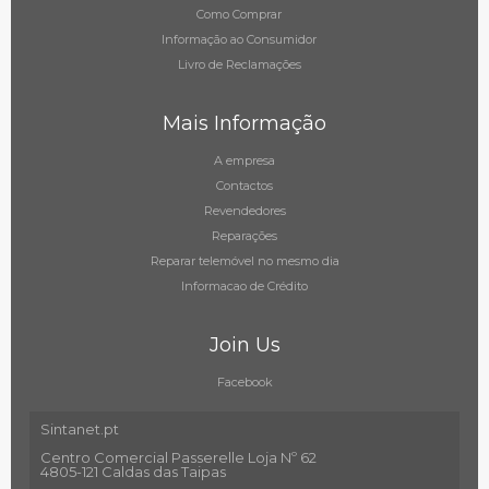
Como Comprar
Informação ao Consumidor
Livro de Reclamações
Mais Informação
A empresa
Contactos
Revendedores
Reparações
Reparar telemóvel no mesmo dia
Informacao de Crédito
Join Us
Facebook
Sintanet.pt
Centro Comercial Passerelle Loja Nº 62
4805-121 Caldas das Taipas