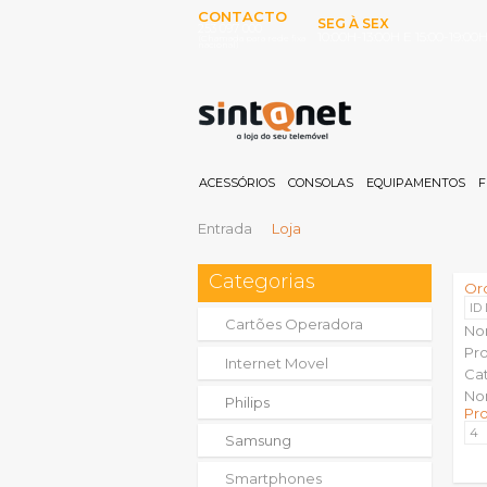
CONTACTO
SEG À SEX
253 097 000
10:00H-13:00H E 15:00-19:00
(Chamada para rede fixa
nacional)
ACESSÓRIOS
CONSOLAS
EQUIPAMENTOS
F
Entrada
Loja
Categorias
Or
ID
Cartões Operadora
No
Pr
Internet Movel
Ca
No
Philips
Pr
Samsung
Smartphones