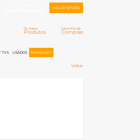
CENTRO REPARAÇÃO
INICIAR SESSÃO
ESPECIALIZADO
Os meus
Carrinho de
Produtos
Compras
Memorizar
Perdeu a senha?
Registar |
 TVS
USADOS
NOVIDADES
Voltar