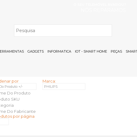
O SEU TELEMÓVEL AVARIOU?
NÓS REPARAMOS
H
ERRAMENTAS
GADGETS
INFORMATICA
IOT - SMART HOME
PEÇAS
SMART
denar por
Marca:
 Do Produto +/-
PHILIPS
me Do Produto
oduto SKU
tegoria
me Do Fabricante
odutos por página