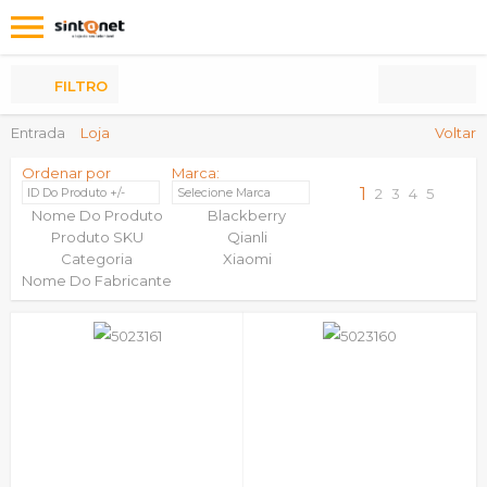
Os
meus
Produtos
FILTRO
Entrada
Loja
Voltar
Ordenar por
Marca:
1
ID Do Produto +/-
Selecione Marca
2
3
4
5
Nome Do Produto
Blackberry
Produto SKU
Qianli
Categoria
Xiaomi
Nome Do Fabricante