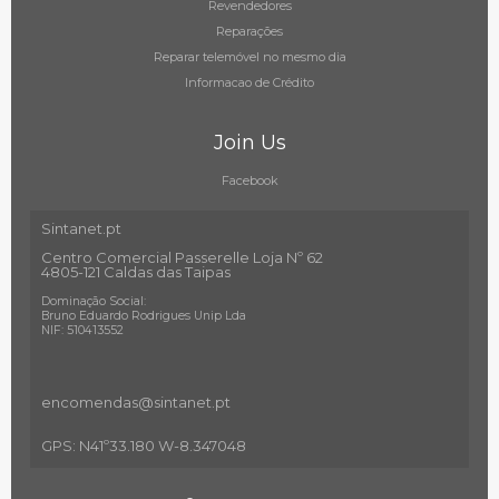
Revendedores
Reparações
Reparar telemóvel no mesmo dia
Informacao de Crédito
Join Us
Facebook
Sintanet.pt
Centro Comercial Passerelle Loja Nº 62
4805-121 Caldas das Taipas
Dominação Social:
Bruno Eduardo Rodrigues Unip Lda
NIF: 510413552
encomendas@sintanet
.pt
GPS: N41º33.180 W-8.347048