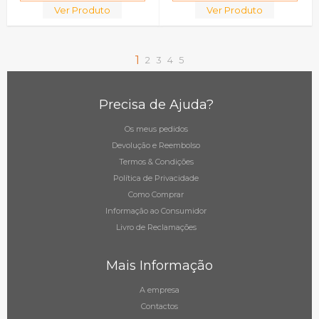
Ver Produto
Ver Produto
1
2
3
4
5
Precisa de Ajuda?
Os meus pedidos
Devolução e Reembolso
Termos & Condições
Política de Privacidade
Como Comprar
Informação ao Consumidor
Livro de Reclamações
Mais Informação
A empresa
Contactos