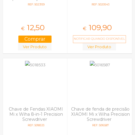
QianLi 011
REF: 5023159
REF: 5020543
12,
50
109,
90
€
€
NOTIFICAR QUANDO DISPONÍVEL
Ver Produto
Ver Produto
Chave de Fendas XIAOMI
Chave de fenda de precisão
Mi x Wiha 8-in-1 Precision
XIAOMI Mi x Wiha Precision
Screwdriver
Screwdriver
REF: 5018533
REF: 5016587