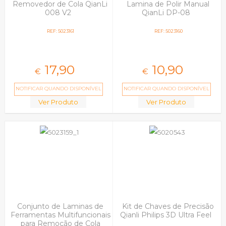
Removedor de Cola QianLi
Lamina de Polir Manual
008 V2
QianLi DP-08
REF: 5023161
REF: 5023160
17,
90
10,
90
€
€
NOTIFICAR QUANDO DISPONÍVEL
NOTIFICAR QUANDO DISPONÍVEL
Ver Produto
Ver Produto
Conjunto de Laminas de
Kit de Chaves de Precisão
Ferramentas Multifuncionais
Qianli Philips 3D Ultra Feel
para Remoção de Cola