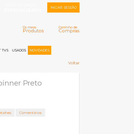
CENTRO REPARAÇÃO
INICIAR SESSÃO
ESPECIALIZADO
Os meus
Carrinho de
Produtos
Compras
Memorizar
Perdeu a senha?
Registar |
 TVS
USADOS
NOVIDADES
Voltar
pinner Preto
talhes
Comentários