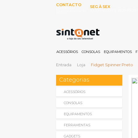
CONTACTO
SEG À SEX
253 097 000
10:00H-13:00H E 15:00-19:00
(Chamada para rede fixa
nacional)
ACESSÓRIOS
CONSOLAS
EQUIPAMENTOS
F
Entrada
Loja
Fidget Spinner Preto
Categorias
ACESSÓRIOS
CONSOLAS
EQUIPAMENTOS
FERRAMENTAS
GADGETS