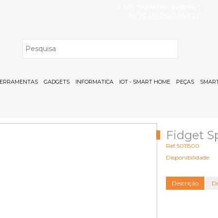
O SEU TELEMÓVEL AVARIOU?
NÓS REPARAMOS
H
ERRAMENTAS
GADGETS
INFORMATICA
IOT - SMART HOME
PEÇAS
SMART
Fidget S
Ref:5011500
Disponibilidade:
Descrição
De