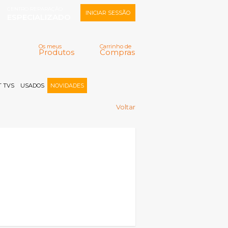
CENTRO REPARAÇÃO
INICIAR SESSÃO
ESPECIALIZADO
Os meus
Carrinho de
Produtos
Compras
Memorizar
Perdeu a senha?
Registar |
 TVS
USADOS
NOVIDADES
Voltar