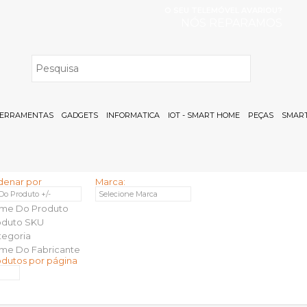
O SEU TELEMÓVEL AVARIOU?
NÓS REPARAMOS
H
ERRAMENTAS
GADGETS
INFORMATICA
IOT - SMART HOME
PEÇAS
SMART
denar por
Marca:
 Do Produto +/-
Selecione Marca
me Do Produto
oduto SKU
tegoria
me Do Fabricante
odutos por página