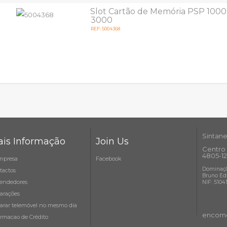
Slot Cartão de Memória PSP 1000
3000
REF: 5004368
Sintane
is Informação
Join Us
Centro 
4805-12
mpresa
Facebook
Dominaçã
tactos
Bruno Ed
endedores
NIF: 5104
arações
arar telemóvel no mesmo dia
encome
ormacao de Crédito