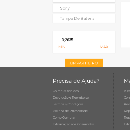
Sony
Tampa De Bateria
MIN
MAX
LIMPAR FILTRO
Precisa de Ajuda?
Ma
Os meus pedidos
A e
Devolução e Reembolso
Con
Termos & Condições
Rev
Política de Privacidade
Rep
Como Comprar
Rep
Informação ao Consumidor
Inf