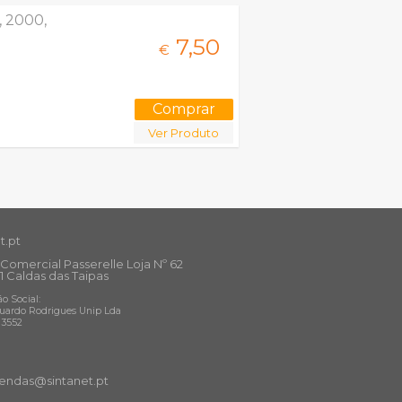
, 2000,
7,
50
€
Ver Produto
t.pt
Comercial Passerelle Loja Nº 62
1 Caldas das Taipas
o Social:
uardo Rodrigues Unip Lda
13552
ndas@sintanet
.pt