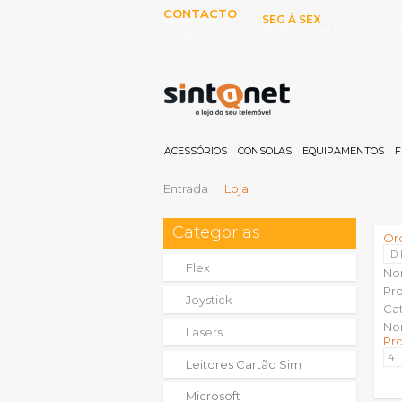
CONTACTO
SEG À SEX
253 097 000
10:00H-13:00H E 15:00-19:00
(Chamada para rede fixa
nacional)
ACESSÓRIOS
CONSOLAS
EQUIPAMENTOS
F
Entrada
Loja
Categorias
Or
ID
Flex
No
Pr
Joystick
Ca
No
Lasers
Pr
Leitores Cartão Sim
Microsoft