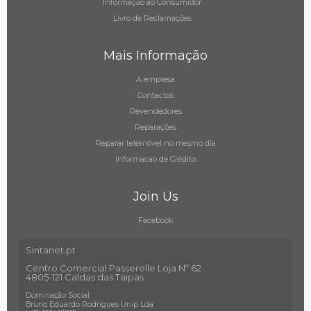
Informação ao Consumidor
Livro de Reclamações
Mais Informação
A empresa
Contactos
Revendedores
Reparações
Reparar telemóvel no mesmo dia
Informacao de Crédito
Join Us
Facebook
Sintanet.pt
Centro Comercial Passerelle Loja Nº 62
4805-121 Caldas das Taipas
Dominação Social:
Bruno Eduardo Rodrigues Unip Lda