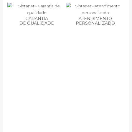
GARANTIA
ATENDIMENTO
DE QUALIDADE
PERSONALIZADO
Porquê escolher a Sintanet
para reparar o seu
Telemóvel ou Tablet?
A Sintanet é uma empresa que está no mercado
a reparar há 12 anos. Com tecnicos
especializados para reparar o seu telemóvel no
menor tempo possível e ao melhor preço
sempre prestado com a máxima qualidade e
profissionalismo.
Reparamos praticamente todas as marcas e
apresentamos um orçamento de reparação com
a maior rapidez possível após o Telemóvel estar
na nossa assistência técnica. Todos os
diagnósticos são gratuitos. Todas as reparações