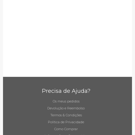
tem garantia de 3 meses da intervenção
efetuada.
Estamos preparados para prestar assistência a
todas as marcas desde Apple, Samsung, Xiaomi,
LG, Nokia, Blackberry, Htc, Motorola, Huawei,
Overmud, Meizu, Innjoo, Alcatel, Asus, Bq,
Doogee, Sony, Wiko, Zte, Meo, Vodafone, Nos
entre outras marcas comercializadas no
mercado nacional.
O nosso objetivo é a sua satisfação!
Precisa de Ajuda?
Os meus pedidos
Devolução e Reembolso
Termos & Condições
Política de Privacidade
Como Comprar