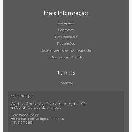
Mais Informação
A empresa
Contactos
Revendedores
Reparações
Reparar telemóvel no mesmo dia
Informacao de Crédito
Join Us
Facebook
Sintanet.pt
Centro Comercial Passerelle Loja Nº 62
4805-121 Caldas das Taipas
Dominação Social:
Bruno Eduardo Rodrigues Unip Lda
NIF: 510413552