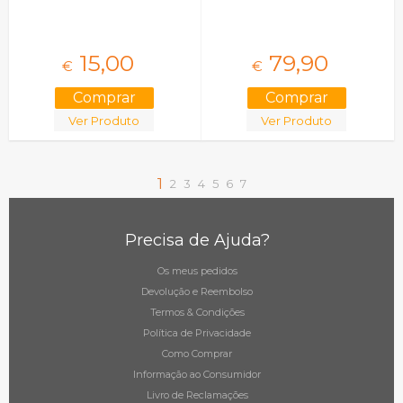
15,
00
79,
90
€
€
Ver Produto
Ver Produto
1
2
3
4
5
6
7
Precisa de Ajuda?
Os meus pedidos
Devolução e Reembolso
Termos & Condições
Política de Privacidade
Como Comprar
Informação ao Consumidor
Livro de Reclamações