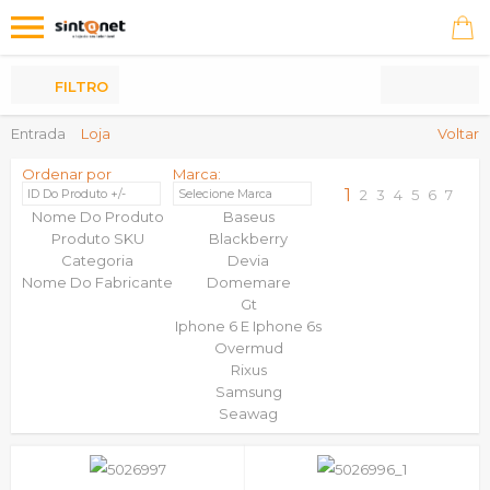
Os
meus
Produtos
FILTRO
Entrada
Loja
Voltar
Ordenar por
Marca:
1
ID Do Produto +/-
Selecione Marca
2
3
4
5
6
7
Nome Do Produto
Baseus
Produto SKU
Blackberry
Categoria
Devia
Nome Do Fabricante
Domemare
Gt
Iphone 6 E Iphone 6s
Overmud
Rixus
Samsung
Seawag
Universais