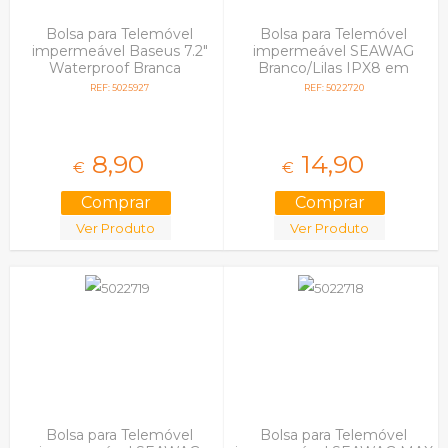
Bolsa para Telemóvel
Bolsa para Telemóvel
impermeável Baseus 7.2"
impermeável SEAWAG
Waterproof Branca
Branco/Lilas IPX8 em
Blister
REF: 5025927
REF: 5022720
8,
90
14,
90
€
€
Ver Produto
Ver Produto
Bolsa para Telemóvel
Bolsa para Telemóvel