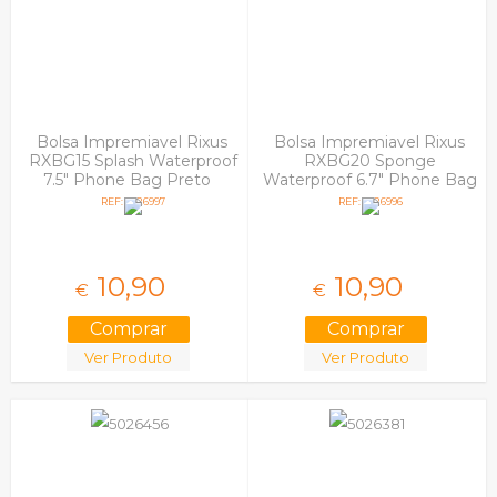
Bolsa Impremiavel Rixus
Bolsa Impremiavel Rixus
RXBG15 Splash Waterproof
RXBG20 Sponge
7.5" Phone Bag Preto
Waterproof 6.7" Phone Bag
Preto
REF: 5026997
REF: 5026996
10,
90
10,
90
€
€
Ver Produto
Ver Produto