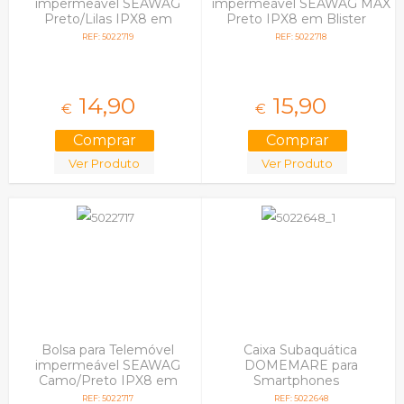
impermeável SEAWAG
impermeável SEAWAG MAX
Preto/Lilas IPX8 em
Preto IPX8 em Blister
Blister
REF: 5022719
REF: 5022718
14,
90
15,
90
€
€
Ver Produto
Ver Produto
Bolsa para Telemóvel
Caixa Subaquática
impermeável SEAWAG
DOMEMARE para
Camo/Preto IPX8 em
Smartphones
Blister
REF: 5022717
REF: 5022648