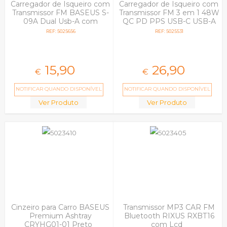
Carregador de Isqueiro com
Carregador de Isqueiro com
Transmissor FM BASEUS S-
Transmissor FM 3 em 1 48W
09A Dual Usb-A com
QC PD PPS USB-C USB-A
MicroSd Preto
3mk Hyper Car Power
REF: 5025656
REF: 5025531
Prata
15,
90
26,
90
€
€
NOTIFICAR QUANDO DISPONÍVEL
NOTIFICAR QUANDO DISPONÍVEL
Ver Produto
Ver Produto
Cinzeiro para Carro BASEUS
Transmissor MP3 CAR FM
Premium Ashtray
Bluetooth RIXUS RXBT16
CRYHG01-01 Preto
com Lcd