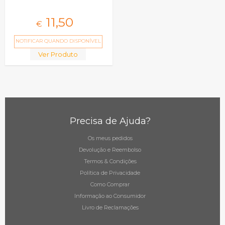
11,
50
€
NOTIFICAR QUANDO DISPONÍVEL
Ver Produto
Precisa de Ajuda?
Os meus pedidos
Devolução e Reembolso
Termos & Condições
Política de Privacidade
Como Comprar
Informação ao Consumidor
Livro de Reclamações