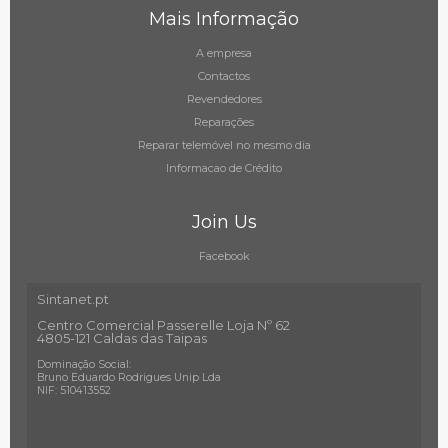
Mais Informação
A empresa
Contactos
Revendedores
Reparações
Reparar telemóvel no mesmo dia
Informacao de Crédito
Join Us
Facebook
Sintanet.pt
Centro Comercial Passerelle Loja Nº 62
4805-121 Caldas das Taipas
Dominação Social:
Bruno Eduardo Rodrigues Unip Lda
NIF: 510413552