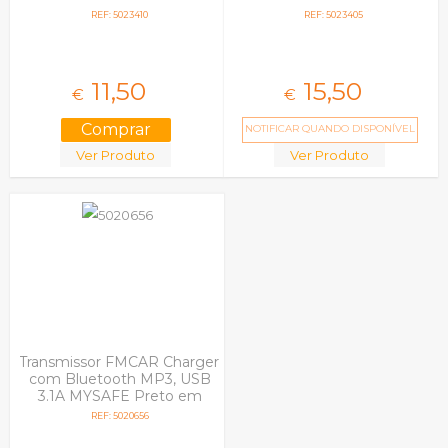
REF: 5023410
REF: 5023405
11,
50
15,
50
€
€
NOTIFICAR QUANDO DISPONÍVEL
Ver Produto
Ver Produto
Transmissor FMCAR Charger
com Bluetooth MP3, USB
3.1A MYSAFE Preto em
Blister
REF: 5020656