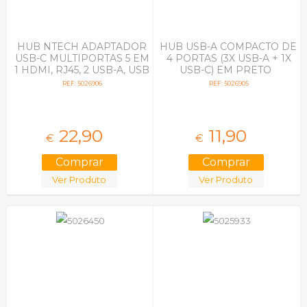
HUB NTECH ADAPTADOR
HUB USB-A COMPACTO DE
USB-C MULTIPORTAS 5 EM
4 PORTAS (3X USB-A + 1X
1 HDMI, RJ45, 2 USB-A, USB
USB-C) EM PRETO
NBA625
REF: 5026906
REF: 5026905
22,
90
11,
90
€
€
Ver Produto
Ver Produto