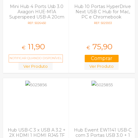
Mini Hub 4 Ports Usb 3.0
Hub 10 Portas HyperDrive
Axagon HUE-M1A
Next USB C Hub for Mac,
Superspeed USB-A 20cm
PC e Chromebook
Preto
REF: 5026450
REF: 5025933
11,
90
75,
90
€
€
NOTIFICAR QUANDO DISPONÍVEL
Ver Produto
Ver Produto
Hub USB-C 3 x USB A 3.2 +
Hub Ewent EW1141 USB-C
2X HDMI 1 HDMI RJ45 TF
com 3 Portas USB 3.0 + 1