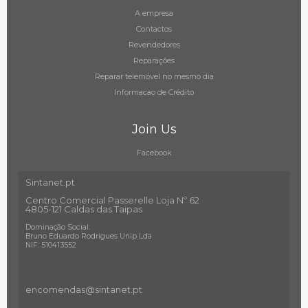
A empresa
Contactos
Revendedores
Reparações
Reparar telemóvel no mesmo dia
Informacao de Crédito
Join Us
Facebook
Sintanet.pt
Centro Comercial Passerelle Loja Nº 62
4805-121 Caldas das Taipas
Dominação Social:
Bruno Eduardo Rodrigues Unip Lda
NIF: 510413552
encomendas@sintanet
.pt