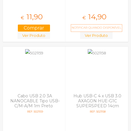
11,
90
14,
90
€
€
NOTIFICAR QUANDO DISPONÍVEL
Ver Produto
Ver Produto
Cabo USB 2.0 3A
Hub USB-C 4 x USB 3.0
NANOCABLE Tipo USB-
AXAGON HUE-G1C
C/M-A/M 1m Preto
SUPERSPEED 14cm
Preto
REF: 5021159
REF: 5021158