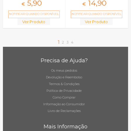
5,
90
14,
90
€
€
NOTIFICAR QUANDO DISPONÍVEL
NOTIFICAR QUANDO DISPONÍVEL
Ver Produto
Ver Produto
1
2
3
4
Precisa de Ajuda?
Os meus pedidos
Devolução e Reembolso
Termos & Condições
Política de Privacidade
Como Comprar
Informação ao Consumidor
Livro de Reclamações
Mais Informação