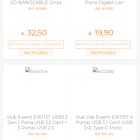
SD NANOCABLE Cinza
Porta Gigabit Lan
Powered
REF: 5025856
REF: 5025855
32,
50
19,
90
€
€
NOTIFICAR QUANDO DISPONÍVEL
NOTIFICAR QUANDO DISPONÍVEL
Ver Produto
Ver Produto
Hub Ewent EW1137 USB3.2
Hub Usb Ewent EW1137 4
Gen 1 Porta USB 3.2 Gen1 +
Portas USB 3.1 Gen1 (USB
3 Portas USB 2.0
3.0) Type-C Preto
REF: 5024304
REF: 5022262