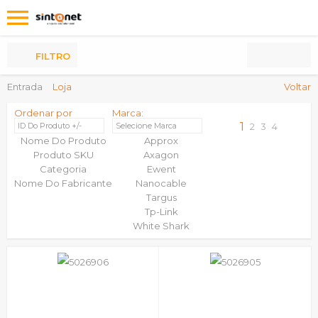
Os
meus
Produtos
FILTRO
Entrada
Loja
Voltar
Ordenar por
Marca:
1
ID Do Produto +/-
Selecione Marca
2
3
4
Nome Do Produto
Approx
Produto SKU
Axagon
Categoria
Ewent
Nome Do Fabricante
Nanocable
Targus
Tp-Link
White Shark