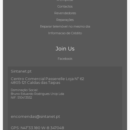
Contactos
Revendedores
Reparações
Reparar telemóvel no mesmo dia
Informacao de Crédito
Join Us
Facebook
Sintanet.pt
Centro Comercial Passerelle Loja Nº 62
4805-121 Caldas das Taipas
Dominação Social:
Bruno Eduardo Rodrigues Unip Lda
NIF: 510413552
encomendas@sintanet
.pt
GPS: N41º33.180 W-8.347048