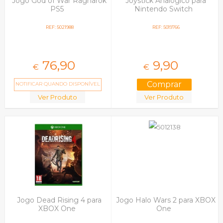
Jogo God of War Ragnarok
Joystick Analogico para
PS5
Nintendo Switch
REF: 5021988
REF: 5019766
76,
90
9,
90
€
€
NOTIFICAR QUANDO DISPONÍVEL
Ver Produto
Ver Produto
Jogo Dead Rising 4 para
Jogo Halo Wars 2 para XBOX
XBOX One
One