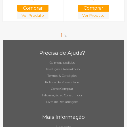
Ver Produto
Ver Produto
1
2
Precisa de Ajuda?
Os meus pedidos
Devolução e Reembolso
Termos & Condições
Política de Privacidade
Como Comprar
Informação ao Consumidor
Livro de Reclamações
Mais Informação
A empresa