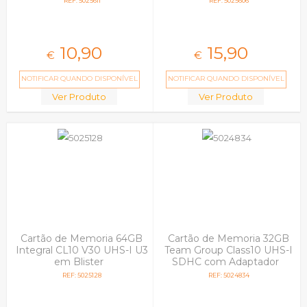
REF: 5025611
REF: 5025606
10,
90
15,
90
€
€
NOTIFICAR QUANDO DISPONÍVEL
NOTIFICAR QUANDO DISPONÍVEL
Ver Produto
Ver Produto
Cartão de Memoria 64GB
Cartão de Memoria 32GB
Integral CL10 V30 UHS-I U3
Team Group Class10 UHS-I
em Blister
SDHC com Adaptador
REF: 5025128
REF: 5024834