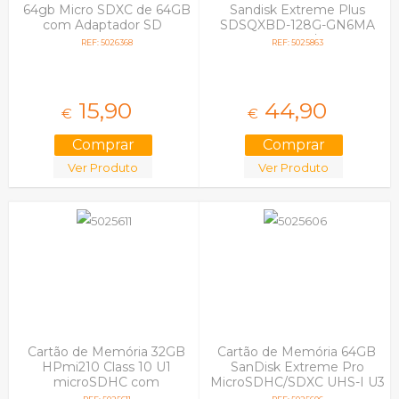
64gb Micro SDXC de 64GB
Sandisk Extreme Plus
com Adaptador SD
SDSQXBD-128G-GN6MA
200MB/s
REF: 5026368
REF: 5025863
15,
90
44,
90
€
€
Ver Produto
Ver Produto
Cartão de Memória 32GB
Cartão de Memória 64GB
HPmi210 Class 10 U1
SanDisk Extreme Pro
microSDHC com
MicroSDHC/SDXC UHS-I U3
Adaptador
V30