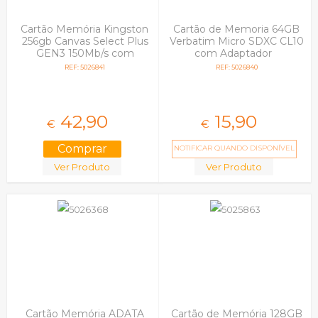
Cartão Memória Kingston
Cartão de Memoria 64GB
256gb Canvas Select Plus
Verbatim Micro SDXC CL10
GEN3 150Mb/s com
com Adaptador
Adaptador SD
REF: 5026841
REF: 5026840
42,
90
15,
90
€
€
NOTIFICAR QUANDO DISPONÍVEL
Ver Produto
Ver Produto
Cartão Memória ADATA
Cartão de Memória 128GB