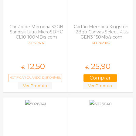
Cartão de Memória 32GB
Cartão Memória Kingston
Sandisk Ultra MicroSDHC
128gb Canvas Select Plus
CL10 100MB/s com
GEN3 150Mb/s com
Adaptador SD em Blister
Adaptador SD
REF: 5026866
REF: 5026842
12,
50
25,
90
€
€
NOTIFICAR QUANDO DISPONÍVEL
Ver Produto
Ver Produto