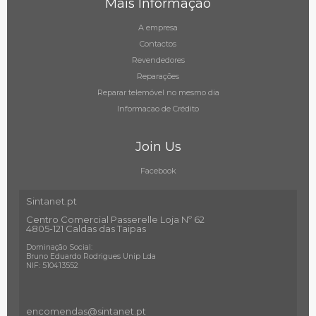
Mais Informação
A empresa
Contactos
Revendedores
Reparações
Reparar telemóvel no mesmo dia
Informacao de Crédito
Join Us
Facebook
Sintanet.pt
Centro Comercial Passerelle Loja Nº 62
4805-121 Caldas das Taipas
Dominação Social:
Bruno Eduardo Rodrigues Unip Lda
NIF: 510413552
encomendas@sintanet
.pt