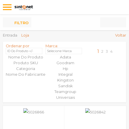
Os
meus
Produtos
FILTRO
Entrada
Loja
Voltar
Ordenar por
Marca:
1
ID Do Produto +/-
Selecione Marca
2
3
4
Nome Do Produto
Adata
Produto SKU
Goodram
Categoria
Hp
Nome Do Fabricante
Integral
Kingston
Sandisk
Teamgroup
Universais