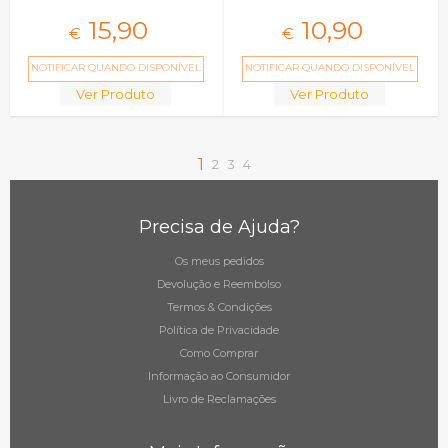
15,
90
10,
90
€
€
NOTIFICAR QUANDO DISPONÍVEL
NOTIFICAR QUANDO DISPONÍVEL
Ver Produto
Ver Produto
1
2
3
4
Precisa de Ajuda?
Os meus pedidos
Devolução e Reembolso
Termos & Condições
Política de Privacidade
Como Comprar
Informação ao Consumidor
Livro de Reclamações