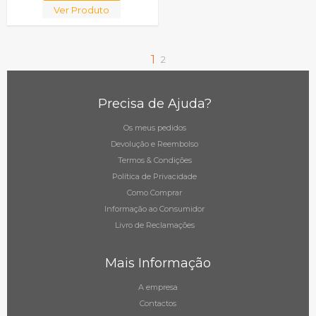
Ver Produto
1
2
Precisa de Ajuda?
Os meus pedidos
Devolução e Reembolso
Termos & Condições
Política de Privacidade
Como Comprar
Informação ao Consumidor
Livro de Reclamações
Mais Informação
A empresa
Contactos