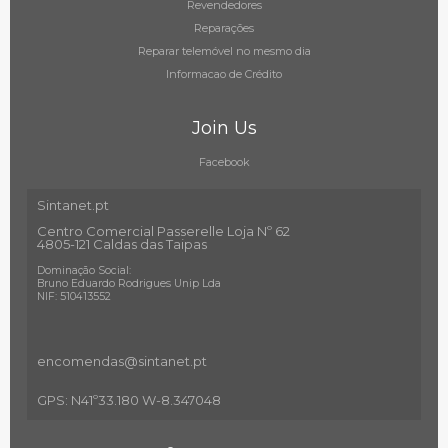
Revendedores
Reparações
Reparar telemóvel no mesmo dia
Informacao de Crédito
Join Us
Facebook
Sintanet.pt
Centro Comercial Passerelle Loja Nº 62
4805-121 Caldas das Taipas
Dominação Social:
Bruno Eduardo Rodrigues Unip Lda
NIF: 510413552
encomendas@sintanet
.pt
GPS: N41º33.180 W-8.347048