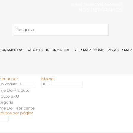
O SEU TELEMÓVEL AVARIOU?
NÓS REPARAMOS
H
ERRAMENTAS
GADGETS
INFORMATICA
IOT - SMART HOME
PEÇAS
SMART
denar por
Marca:
 Do Produto +/-
1LIFE
me Do Produto
oduto SKU
tegoria
me Do Fabricante
odutos por página