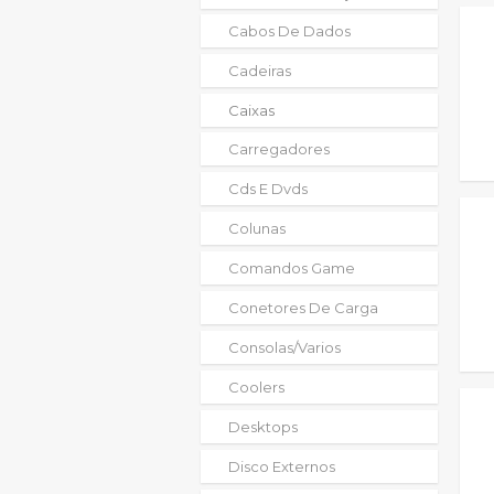
Cabos De Dados
Cadeiras
Caixas
Carregadores
Cds E Dvds
Colunas
Comandos Game
Conetores De Carga
Consolas/varios
Coolers
Desktops
Disco Externos