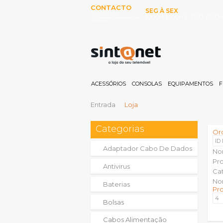
CONTACTO
SEG À SEX
253 097 000
10:00H-13:00H E 15:00-19:00
(Chamada para rede fixa
nacional)
ACESSÓRIOS
CONSOLAS
EQUIPAMENTOS
F
Entrada
Loja
Categorias
Or
ID
Adaptador Cabo De Dados
No
Pr
Antivirus
Ca
No
Baterias
Pr
Bolsas
Cabos Alimentação