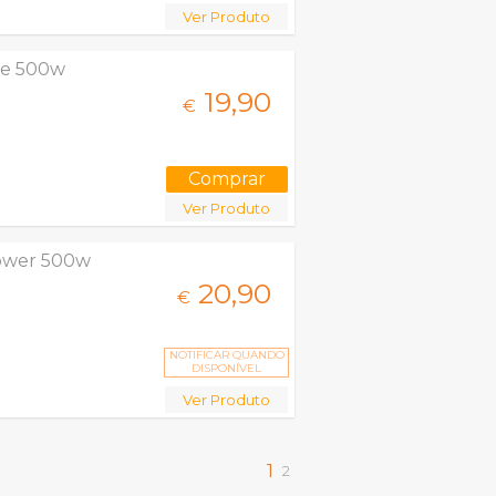
Ver Produto
se 500w
19,
90
€
Ver Produto
ower 500w
20,
90
€
NOTIFICAR QUANDO
DISPONÍVEL
Ver Produto
1
2