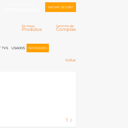
CENTRO REPARAÇÃO
INICIAR SESSÃO
ESPECIALIZADO
Os meus
Carrinho de
Produtos
Compras
Memorizar
Perdeu a senha?
Registar |
 TVS
USADOS
NOVIDADES
Voltar
1
2