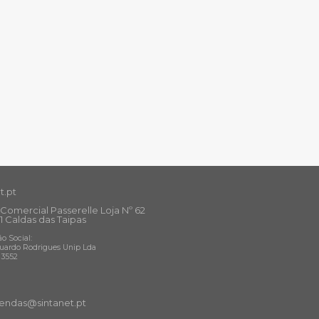
t.pt
Comercial Passerelle Loja Nº 62
1 Caldas das Taipas
o Social:
uardo Rodrigues Unip Lda
13552
ndas@sintanet
.pt