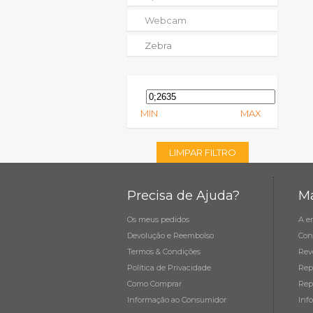
Webcam
Zebra
MIN
MAX
LIMPAR FILTRO
Precisa de Ajuda?
Ma
Os meus pedidos
A e
Devolução e Reembolso
Con
Termos & Condições
Rev
Política de Privacidade
Rep
Como Comprar
Rep
Informação ao Consumidor
Inf