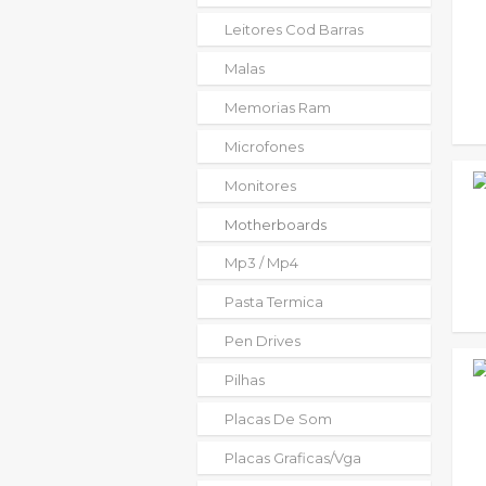
Leitores Cod Barras
Malas
Memorias Ram
Microfones
Monitores
Motherboards
Mp3 / Mp4
Pasta Termica
Pen Drives
Pilhas
Placas De Som
Placas Graficas/vga