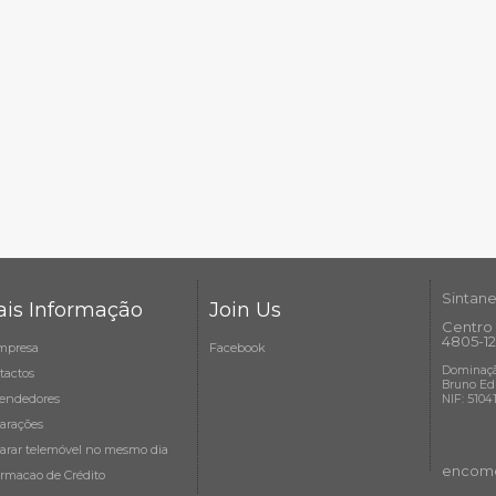
Sintane
is Informação
Join Us
Centro 
4805-12
mpresa
Facebook
Dominaçã
tactos
Bruno Ed
endedores
NIF: 5104
arações
arar telemóvel no mesmo dia
encome
ormacao de Crédito