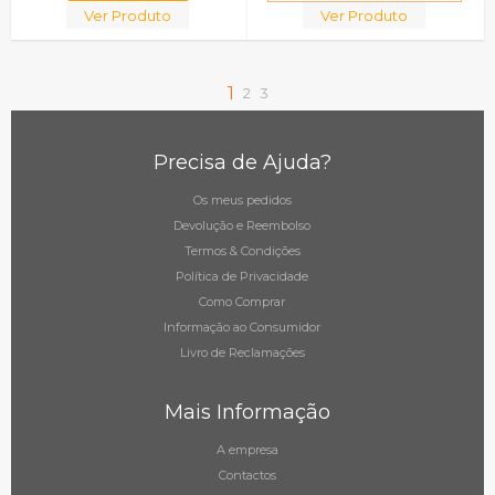
Ver Produto
Ver Produto
1
2
3
Precisa de Ajuda?
Os meus pedidos
Devolução e Reembolso
Termos & Condições
Política de Privacidade
Como Comprar
Informação ao Consumidor
Livro de Reclamações
Mais Informação
A empresa
Contactos