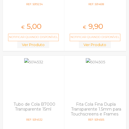
REF: 5019234
REF: 5014618
5,
00
9,
90
€
€
NOTIFICAR QUANDO DISPONÍVEL
NOTIFICAR QUANDO DISPONÍVEL
Ver Produto
Ver Produto
Tubo de Cola B7000
Fita Cola Fina Dupla
Transparente 15ml
Transparente 1.5mm para
Touchscreens e Frames
REF: 5014532
REF: 5014505