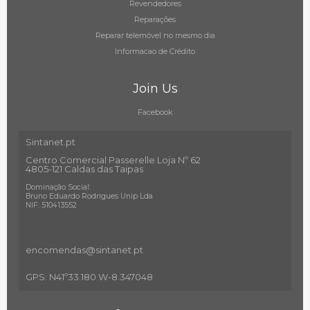
Revendedores
Reparações
Reparar telemóvel no mesmo dia
Informacao de Crédito
Join Us
Facebook
Sintanet.pt
Centro Comercial Passerelle Loja Nº 62
4805-121 Caldas das Taipas
Dominação Social:
Bruno Eduardo Rodrigues Unip Lda
NIF: 510413552
encomendas@sintanet
.pt
GPS: N41º33.180 W-8.347048