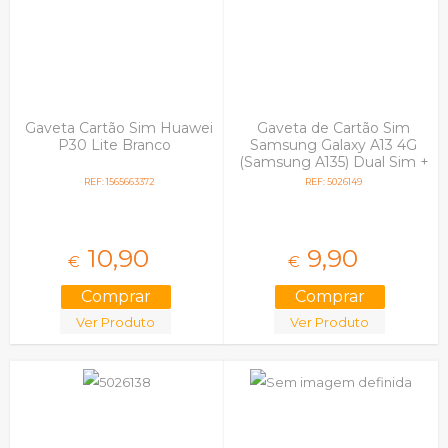
Iphone 6 Plus E 6s
Plus
Iphone 6s
Iphone 7 I Iphone 8 |
Se 2020
Iphone 7 Plus I 8 Plus
Gaveta Cartão Sim Huawei
Gaveta de Cartão Sim
Lg
P30 Lite Branco
Samsung Galaxy A13 4G
Nokia
(Samsung A135) Dual Sim +
Samsung
MicroSd Preto
REF: 1565663372
REF: 5026149
Sony
Xiaomi
Zte
10,
90
9,
90
€
€
Ver Produto
Ver Produto