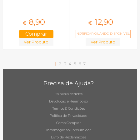
8,
90
12,
90
€
€
NOTIFICAR QUANDO DISPONÍVEL
Ver Produto
Ver Produto
1
2
3
4
5
6
7
Precisa de Ajuda?
Os meus pedidos
Devolução e Reembolso
Termos & Condições
Política de Privacidade
Como Comprar
Informação ao Consumidor
Livro de Reclamações