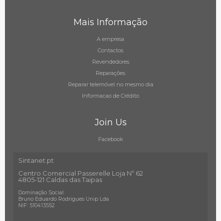
Mais Informação
A empresa
Contactos
Revendedores
Reparações
Reparar telemóvel no mesmo dia
Informacao de Crédito
Join Us
Facebook
Sintanet.pt
Centro Comercial Passerelle Loja Nº 62
4805-121 Caldas das Taipas
Dominação Social:
Bruno Eduardo Rodrigues Unip Lda
NIF: 510413552