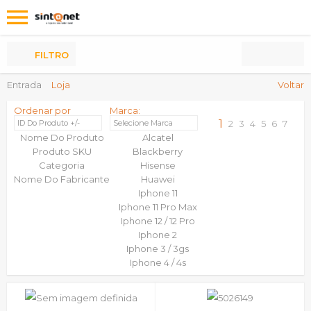
Os
meus
Produtos
FILTRO
Entrada
Loja
Voltar
Ordenar por
Marca:
1
ID Do Produto +/-
Selecione Marca
2
3
4
5
6
7
Nome Do Produto
Alcatel
Produto SKU
Blackberry
Categoria
Hisense
Nome Do Fabricante
Huawei
Iphone 11
Iphone 11 Pro Max
Iphone 12 / 12 Pro
Iphone 2
Iphone 3 / 3gs
Iphone 4 / 4s
Iphone 5/5s
Iphone 5c
Iphone 6 E Iphone 6s