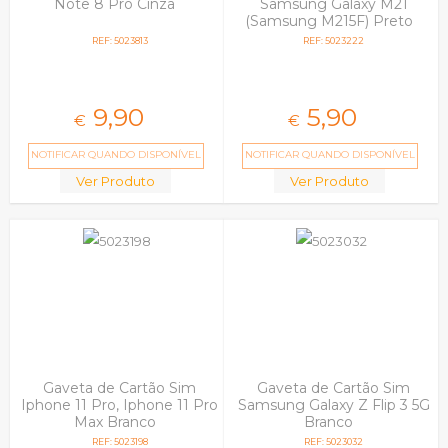
Note 8 Pro Cinza
Samsung Galaxy M21
(Samsung M215F) Preto
REF: 5023813
REF: 5023222
9,
90
5,
90
€
€
NOTIFICAR QUANDO DISPONÍVEL
NOTIFICAR QUANDO DISPONÍVEL
Ver Produto
Ver Produto
Gaveta de Cartão Sim
Gaveta de Cartão Sim
Iphone 11 Pro, Iphone 11 Pro
Samsung Galaxy Z Flip 3 5G
Max Branco
Branco
REF: 5023198
REF: 5023032