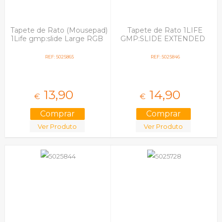
Tapete de Rato (Mousepad)
Tapete de Rato 1LIFE
1Life gmp:slide Large RGB
GMP:SLIDE EXTENDED
REF: 5025865
REF: 5025846
13,
90
14,
90
€
€
Ver Produto
Ver Produto