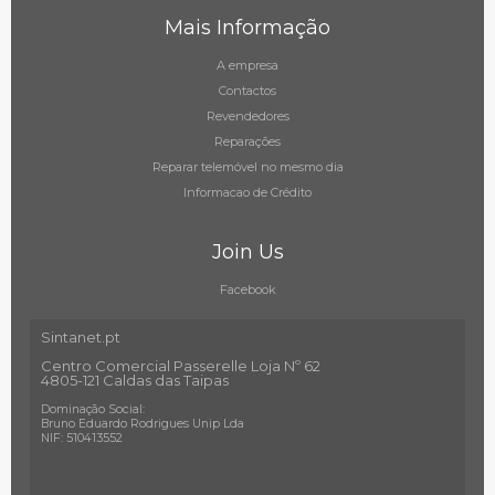
Mais Informação
A empresa
Contactos
Revendedores
Reparações
Reparar telemóvel no mesmo dia
Informacao de Crédito
Join Us
Facebook
Sintanet.pt
Centro Comercial Passerelle Loja Nº 62
4805-121 Caldas das Taipas
Dominação Social:
Bruno Eduardo Rodrigues Unip Lda
NIF: 510413552