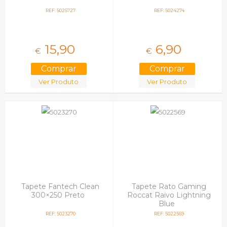
REF: 5025727
REF: 5024274
15,
90
6,
90
€
€
Ver Produto
Ver Produto
Tapete Fantech Clean
Tapete Rato Gaming
300×250 Preto
Roccat Raivo Lightning
Blue
REF: 5023270
REF: 5022569