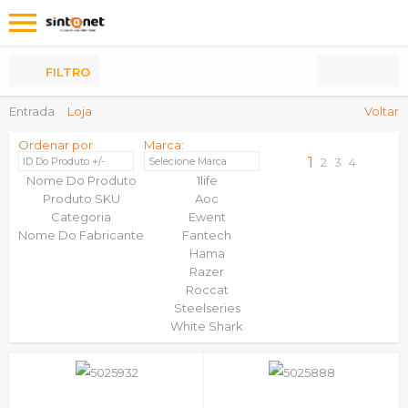
Os
meus
Produtos
FILTRO
Entrada
Loja
Voltar
Ordenar por
Marca:
1
ID Do Produto +/-
Selecione Marca
2
3
4
Nome Do Produto
1life
Produto SKU
Aoc
Categoria
Ewent
Nome Do Fabricante
Fantech
Hama
Razer
Roccat
Steelseries
White Shark