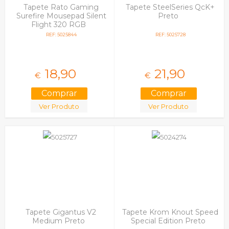
Tapete Rato Gaming
Tapete SteelSeries QcK+
Surefire Mousepad Silent
Preto
Flight 320 RGB
REF: 5025844
REF: 5025728
18,
90
21,
90
€
€
Ver Produto
Ver Produto
Tapete Gigantus V2
Tapete Krom Knout Speed
Medium Preto
Special Edition Preto