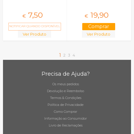
7,
50
19,
90
€
€
NOTIFICAR QUANDO DISPONÍVEL
Ver Produto
Ver Produto
1
2
3
4
Precisa de Ajuda?
Os meus pedidos
Devolução e Reembolso
Termos & Condições
Política de Privacidade
Como Comprar
Informação ao Consumidor
Livro de Reclamações