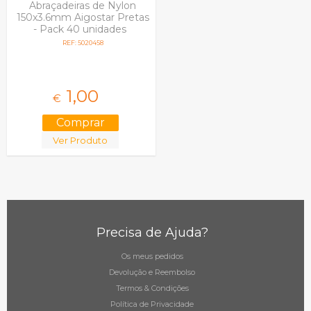
Abraçadeiras de Nylon
150x3.6mm Aigostar Pretas
- Pack 40 unidades
REF: 5020458
1,
00
€
Ver Produto
Precisa de Ajuda?
Os meus pedidos
Devolução e Reembolso
Termos & Condições
Política de Privacidade