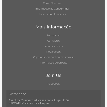
Como Comprar
Informação ao Consumidor
Livro de Reclamações
Mais Informação
A empresa
Contactos
Revendedores
Reparações
Reparar telemóvel no mesmo dia
Informacao de Crédito
Join Us
Facebook
Sintanet.pt
Centro Comercial Passerelle Loja Nº 62
4805-121 Caldas das Taipas