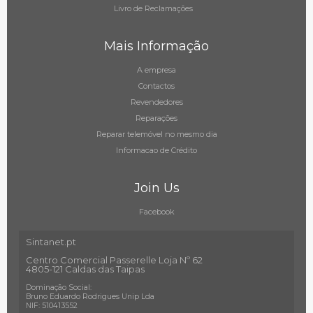
Livro de Reclamações
Mais Informação
A empresa
Contactos
Revendedores
Reparações
Reparar telemóvel no mesmo dia
Informacao de Crédito
Join Us
Facebook
Sintanet.pt
Centro Comercial Passerelle Loja Nº 62
4805-121 Caldas das Taipas
Dominação Social:
Bruno Eduardo Rodrigues Unip Lda
NIF: 510413552