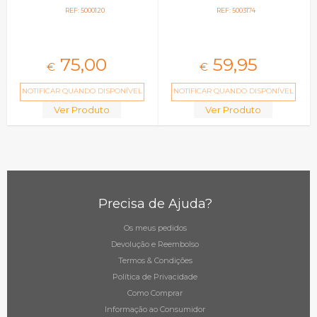
REF: 5000120
REF: 5003174
75,
00
59,
95
€
€
NOTIFICAR QUANDO DISPONÍVEL
NOTIFICAR QUANDO DISPONÍVEL
Ver Produto
Ver Produto
Precisa de Ajuda?
Os meus pedidos
Devolução e Reembolso
Termos & Condições
Política de Privacidade
Como Comprar
Informação ao Consumidor