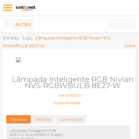
Os
meus
Produtos
FILTRO
Entrada
Loja
Lâmpada Inteligente RGB Nivian NVS-
RGBWBULB-8E27-W
Voltar
Lâmpada Inteligente RGB Nivian
NVS-RGBWBULB-8E27-W
Ref:5016300
Disponibilidade:
Descrição
Detalhes
Comentários
Lâmpada inteligente RGB
WiFi 2.4 GHz IEEE802.11 b/g/n
Consumo 8W