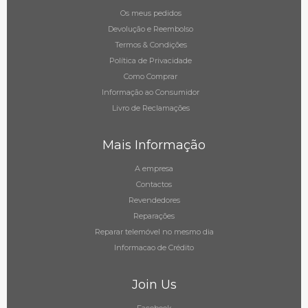
Os meus pedidos
Devolução e Reembolso
Termos & Condições
Política de Privacidade
Como Comprar
Informação ao Consumidor
Livro de Reclamações
Mais Informação
A empresa
Contactos
Revendedores
Reparações
Reparar telemóvel no mesmo dia
Informacao de Crédito
Join Us