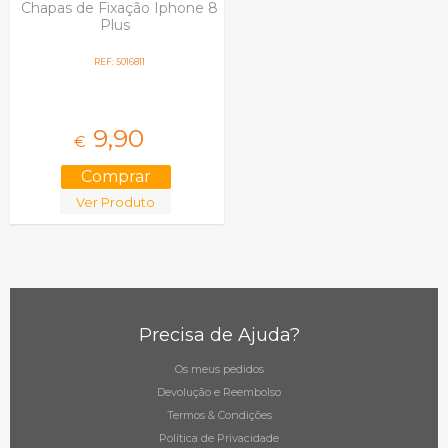
Chapas de Fixação Iphone 8
Plus
REF: 5016811
9,
90
€
Ver Produto
Precisa de Ajuda?
Os meus pedidos
Devolução e Reembolso
Termos & Condições
Política de Privacidade