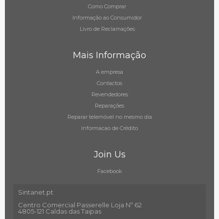
Como Comprar
Informação ao Consumidor
Livro de Reclamações
Mais Informação
A empresa
Contactos
Revendedores
Reparações
Reparar telemóvel no mesmo dia
Informacao de Crédito
Join Us
Facebook
Sintanet.pt
Centro Comercial Passerelle Loja Nº 62
4805-121 Caldas das Taipas