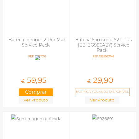
Iphone 11 Pro Max
Iphone 12 / 12 Pro
Iphone 12 Mini
Iphone 12 Pro Max
Iphone 13
Iphone 13 Mini
Bateria Iphone 12 Pro Max
Bateria Samsung S21 Plus
Iphone 13 Pro Max
Service Pack
(EB-BG996ABY) Service
Iphone 14
Pack
Iphone 14 Pro Max
REF: 5027003
REF: 1565663742
Iphone 15 Plus
Iphone 15 Pro Max
Iphone 16 Pro
Iphone 3 / 3gs
59,
95
29,
90
€
€
Iphone 4 / 4s
Iphone 5/5s
NOTIFICAR QUANDO DISPONÍVEL
Iphone 5c
Ver Produto
Ver Produto
Iphone 6 E Iphone 6s
Iphone 6 Plus E 6s
Plus
Iphone 7 I Iphone 8 |
Se 2020
Iphone 7 Plus I 8 Plus