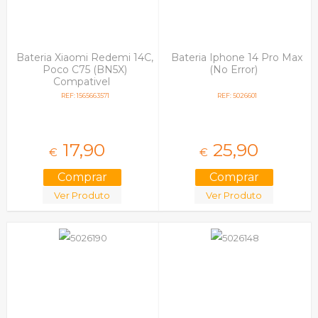
Iphone Se
Iphone Se 2020
Iphone X, Xs
Iphone/ipad/ipod
Bateria Xiaomi Redemi 14C,
Bateria Iphone 14 Pro Max
Ipod
Poco C75 (BN5X)
(No Error)
Jbl
Compativel
Kazam
REF: 1565663571
REF: 5026601
Lg
Motorola
Nokia
One Plus
17,
90
25,
90
€
€
Samsung
Sony
Sony Ericsson
Ver Produto
Ver Produto
Tcl
Toshiba
Tp-Link
Universais
Wiko
Xiaomi