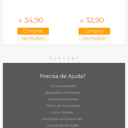
34,
90
32,
90
€
€
Ver Produto
Ver Produto
1
2
3
4
5
6
7
Precisa de Ajuda?
Os meus pedidos
Devolução e Reembolso
Termos & Condições
Política de Privacidade
Como Comprar
Informação ao Consumidor
Livro de Reclamações