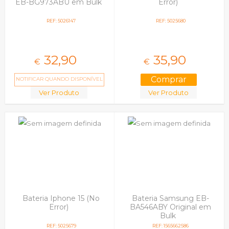
EB-BG973ABU em Bulk
Error)
REF: 5026147
REF: 5025680
32,
90
35,
90
€
€
NOTIFICAR QUANDO DISPONÍVEL
Ver Produto
Ver Produto
Bateria Iphone 15 (No
Bateria Samsung EB-
Error)
BA546ABY Original em
Bulk
REF: 5025679
REF: 1565662586