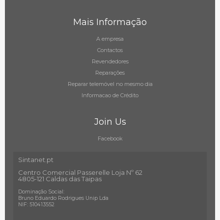
Mais Informação
A empresa
Contactos
Revendedores
Reparações
Reparar telemóvel no mesmo dia
Informacao de Crédito
Join Us
Facebook
Sintanet.pt
Centro Comercial Passerelle Loja Nº 62
4805-121 Caldas das Taipas
Dominação Social:
Bruno Eduardo Rodrigues Unip Lda
NIF: 510413552