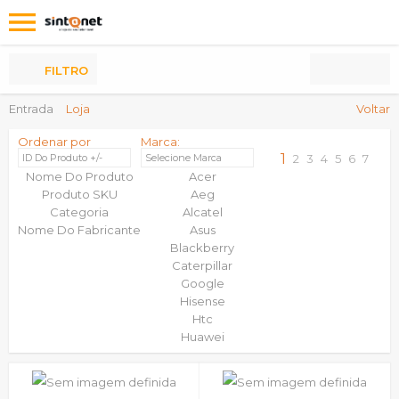
Os
meus
Produtos
FILTRO
Entrada
Loja
Voltar
Ordenar por
Marca:
1
ID Do Produto +/-
Selecione Marca
2
3
4
5
6
7
Nome Do Produto
Acer
Produto SKU
Aeg
Categoria
Alcatel
Nome Do Fabricante
Asus
Blackberry
Caterpillar
Google
Hisense
Htc
Huawei
Ipad
Iphone 11
Iphone 11 Pro