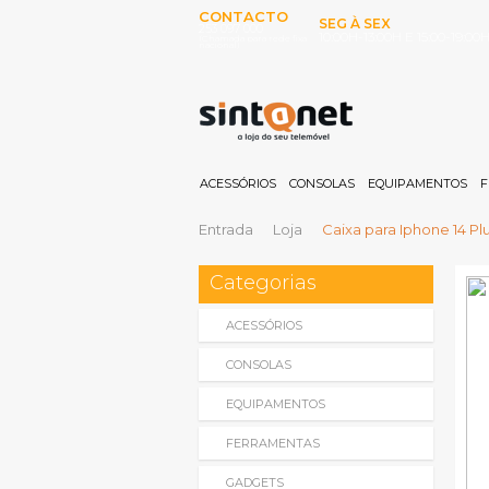
CONTACTO
SEG À SEX
253 097 000
10:00H-13:00H E 15:00-19:00
(Chamada para rede fixa
nacional)
ACESSÓRIOS
CONSOLAS
EQUIPAMENTOS
F
Entrada
Loja
Caixa para Iphone 14 Plu
Categorias
ACESSÓRIOS
CONSOLAS
EQUIPAMENTOS
FERRAMENTAS
GADGETS