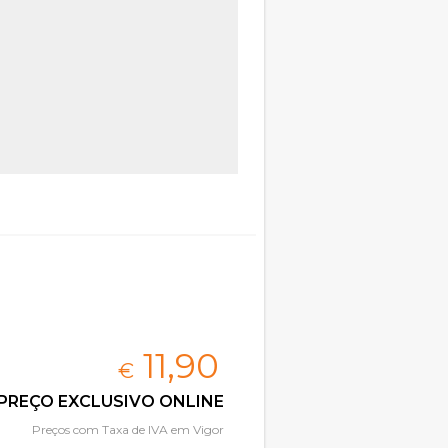
11,
90
€
PREÇO EXCLUSIVO ONLINE
Preços com Taxa de IVA em Vigor