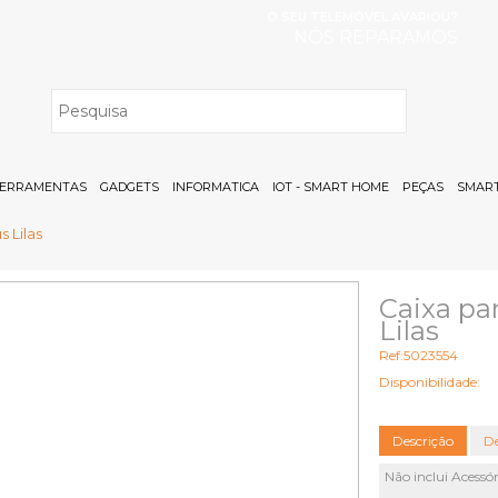
O SEU TELEMÓVEL AVARIOU?
NÓS REPARAMOS
H
ERRAMENTAS
GADGETS
INFORMATICA
IOT - SMART HOME
PEÇAS
SMART
s Lilas
Caixa pa
Lilas
Ref:5023554
Disponibilidade:
Descrição
De
Não inclui Acessó