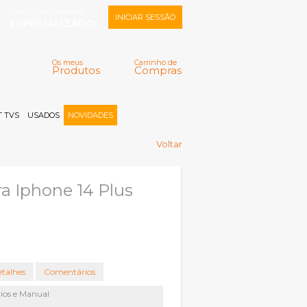
CENTRO REPARAÇÃO
INICIAR SESSÃO
ESPECIALIZADO
Os meus
Carrinho de
Produtos
Compras
Memorizar
Perdeu a senha?
Registar |
 TVS
USADOS
NOVIDADES
Voltar
ra Iphone 14 Plus
talhes
Comentários
rios e Manual