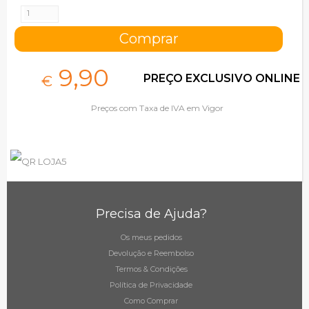
9,
90
PREÇO EXCLUSIVO ONLINE
€
Preços com Taxa de IVA em Vigor
Precisa de Ajuda?
Os meus pedidos
Devolução e Reembolso
Termos & Condições
Política de Privacidade
Como Comprar