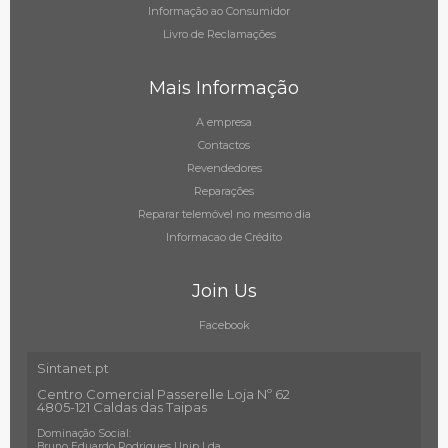
Informação ao Consumidor
Livro de Reclamações
Mais Informação
A empresa
Contactos
Revendedores
Reparações
Reparar telemóvel no mesmo dia
Informacao de Crédito
Join Us
Facebook
Sintanet.pt
Centro Comercial Passerelle Loja Nº 62
4805-121 Caldas das Taipas
Dominação Social:
Bruno Eduardo Rodrigues Unip Lda