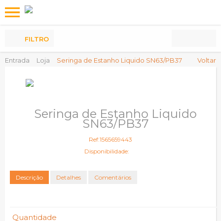
Os
meus
Produtos
FILTRO
Entrada
Loja
Seringa de Estanho Liquido SN63/PB37
Voltar
Seringa de Estanho Liquido
SN63/PB37
Ref:1565659443
Disponibilidade:
Descrição
Detalhes
Comentários
Quantidade