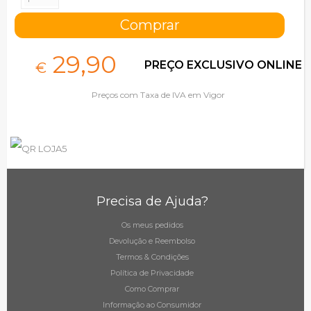
29,
90
PREÇO EXCLUSIVO ONLINE
€
Preços com Taxa de IVA em Vigor
Precisa de Ajuda?
Os meus pedidos
Devolução e Reembolso
Termos & Condições
Política de Privacidade
Como Comprar
Informação ao Consumidor