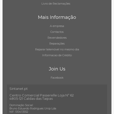
Livro de Reclamações
Mais Informação
A empresa
Contactos
Revendedores
Reparações
Reparar telemóvel no mesmo dia
Informacao de Crédito
Join Us
Facebook
Sintanet.pt
Centro Comercial Passerelle Loja Nº 62
4805-121 Caldas das Taipas
Dominação Social:
Bruno Eduardo Rodrigues Unip Lda
NIF: 510413552