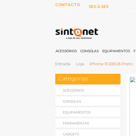
CONTACTO
SEG À SEX
253 097 000
10:00H-13:00H E 15:00-19:00
(Chamada para rede fixa
nacional)
ACESSÓRIOS
CONSOLAS
EQUIPAMENTOS
F
Entrada
Loja
iPhone 15 128GB Preto
Categorias
ACESSÓRIOS
CONSOLAS
EQUIPAMENTOS
FERRAMENTAS
GADGETS