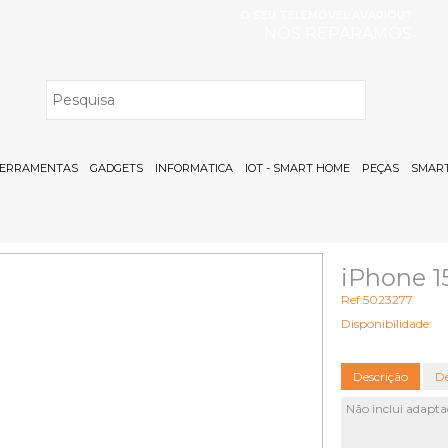
O SEU TELEMÓVEL AVARIOU?
NÓS REPARAMOS
H
ERRAMENTAS
GADGETS
INFORMATICA
IOT - SMART HOME
PEÇAS
SMART
iPhone 1
Ref:5023277
Disponibilidade:
Descrição
De
Não inclui adapta