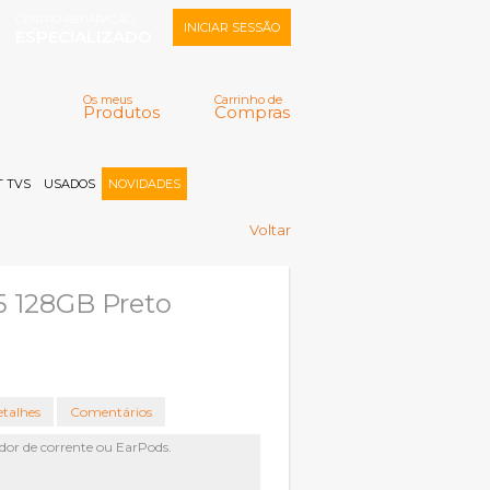
CENTRO REPARAÇÃO
INICIAR SESSÃO
ESPECIALIZADO
Os meus
Carrinho de
Produtos
Compras
Memorizar
Perdeu a senha?
Registar |
 TVS
USADOS
NOVIDADES
Voltar
5 128GB Preto
talhes
Comentários
dor de corrente ou EarPods.