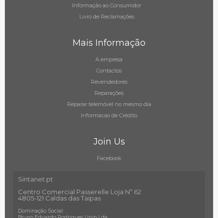
Informação ao Consumidor
Livro de Reclamações
Mais Informação
A empresa
Contactos
Revendedores
Reparações
Reparar telemóvel no mesmo dia
Informacao de Crédito
Join Us
Facebook
Sintanet.pt
Centro Comercial Passerelle Loja Nº 62
4805-121 Caldas das Taipas
Dominação Social:
Bruno Eduardo Rodrigues Unip Lda