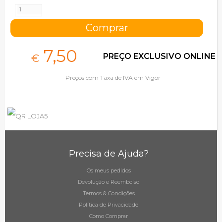
7,
50
PREÇO EXCLUSIVO ONLINE
€
Preços com Taxa de IVA em Vigor
Precisa de Ajuda?
Os meus pedidos
Devolução e Reembolso
Termos & Condições
Política de Privacidade
Como Comprar