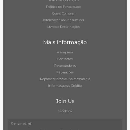
Termos & Condições
Política de Privacidade
Como Comprar
Informação ao Consumidor
Livro de Reclamações
Mais Informação
A empresa
Contactos
Revendedores
Reparações
Reparar telemóvel no mesmo dia
Informacao de Crédito
Join Us
Facebook
Sintanet.pt