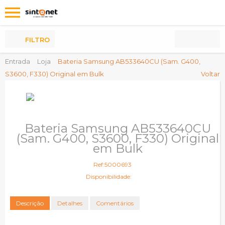
Os
meus
Produtos
FILTRO
Entrada
Loja
Bateria Samsung AB533640CU (Sam. G400,
S3600, F330) Original em Bulk
Voltar
Bateria Samsung AB533640CU
(Sam. G400, S3600, F330) Original
em Bulk
Ref:5000693
Disponibilidade:
Descrição
Detalhes
Comentários