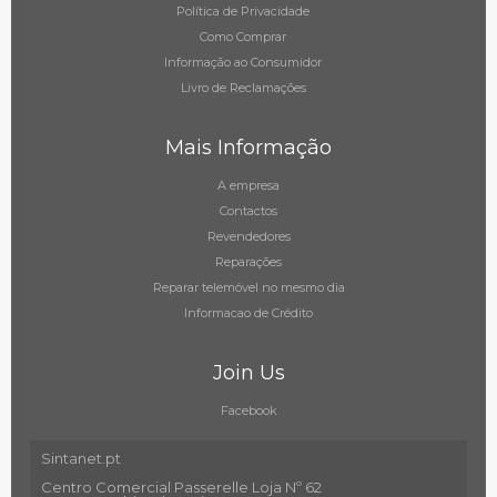
Política de Privacidade
Como Comprar
Informação ao Consumidor
Livro de Reclamações
Mais Informação
A empresa
Contactos
Revendedores
Reparações
Reparar telemóvel no mesmo dia
Informacao de Crédito
Join Us
Facebook
Sintanet.pt
Centro Comercial Passerelle Loja Nº 62