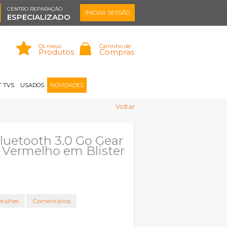
CENTRO REPARAÇÃO
INICIAR SESSÃO
ESPECIALIZADO
Os meus
Carrinho de
Produtos
Compras
Memorizar
Perdeu a senha?
Registar |
 TVS
USADOS
NOVIDADES
Voltar
luetooth 3.0 Go Gear
Vermelho em Blister
talhes
Comentários