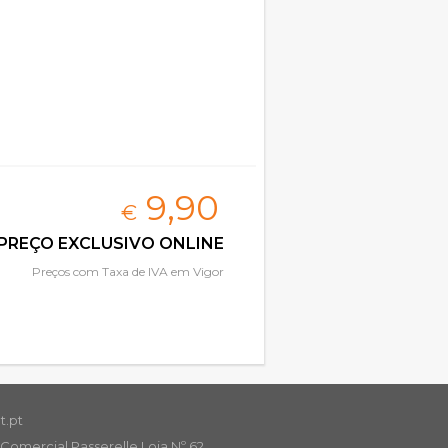
9,
90
€
PREÇO EXCLUSIVO ONLINE
Preços com Taxa de IVA em Vigor
t.pt
Comercial Passerelle Loja Nº 62