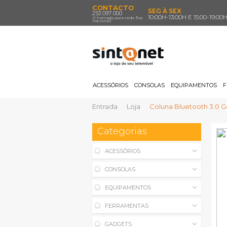
CONTACTO
SEG À SEX
253 097 000
10:00H-13:00H E 15:00-19:00
(Chamada para rede fixa
nacional)
ACESSÓRIOS
CONSOLAS
EQUIPAMENTOS
F
Entrada
Loja
Coluna Bluetooth 3.0 
Categorias
ACESSÓRIOS
CONSOLAS
EQUIPAMENTOS
FERRAMENTAS
GADGETS