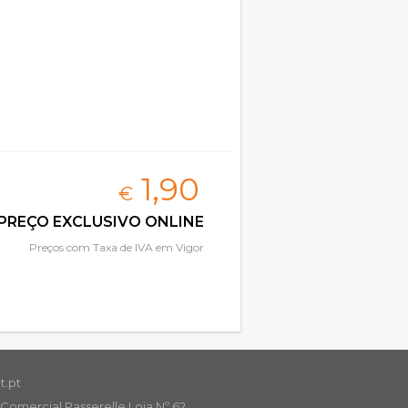
1,
90
€
PREÇO EXCLUSIVO ONLINE
Preços com Taxa de IVA em Vigor
t.pt
Comercial Passerelle Loja Nº 62