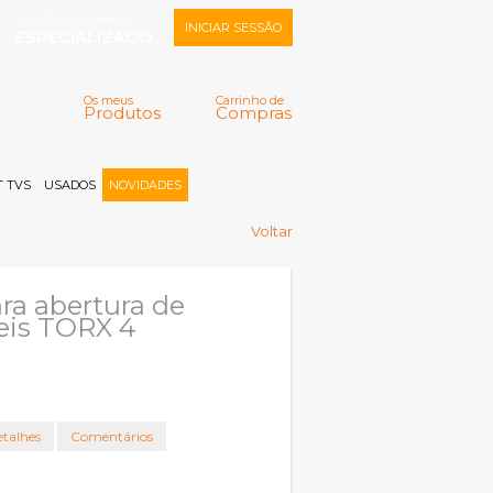
CENTRO REPARAÇÃO
INICIAR SESSÃO
ESPECIALIZADO
Os meus
Carrinho de
Produtos
Compras
Memorizar
Perdeu a senha?
Registar |
 TVS
USADOS
NOVIDADES
Voltar
ra abertura de
eis TORX 4
talhes
Comentários