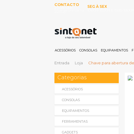
CONTACTO
SEG À SEX
253 097 000
10:00H-13:00H E 15:00-19:00
(Chamada para rede fixa
nacional)
ACESSÓRIOS
CONSOLAS
EQUIPAMENTOS
F
Entrada
Loja
Chave para abertura d
Categorias
ACESSÓRIOS
CONSOLAS
EQUIPAMENTOS
FERRAMENTAS
GADGETS