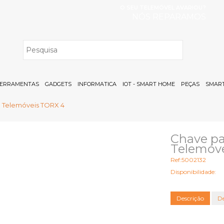
O SEU TELEMÓVEL AVARIOU?
NÓS REPARAMOS
H
ERRAMENTAS
GADGETS
INFORMATICA
IOT - SMART HOME
PEÇAS
SMART
e Telemóveis TORX 4
Chave pa
Telemóv
Ref:5002132
Disponibilidade:
Descrição
De