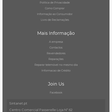
Política de Privacidade
Como Comprar
Informação ao Consumidor
Livro de Reclamações
Mais Informação
A empresa
Contactos
Revendedores
Reparações
Reparar telemóvel no mesmo dia
Informacao de Crédito
Join Us
Facebook
Sintanet.pt
Centro Comercial Passerelle Loja Nº 62