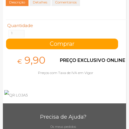
Descrição
Detalhes
Comentários
Quantidade
9,
90
PREÇO EXCLUSIVO ONLINE
€
Preços com Taxa de IVA em Vigor
Precisa de Ajuda?
Os meus pedidos