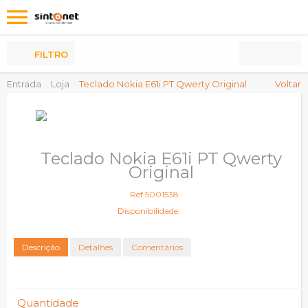
Os
meus
Produtos
FILTRO
Entrada
Loja
Teclado Nokia E61i PT Qwerty Original
Voltar
Teclado Nokia E61i PT Qwerty
Original
Ref:5001538
Disponibilidade:
Descrição
Detalhes
Comentários
Quantidade