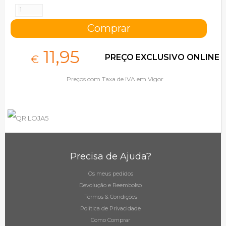
11,
95
PREÇO EXCLUSIVO ONLINE
€
Preços com Taxa de IVA em Vigor
Precisa de Ajuda?
Os meus pedidos
Devolução e Reembolso
Termos & Condições
Política de Privacidade
Como Comprar