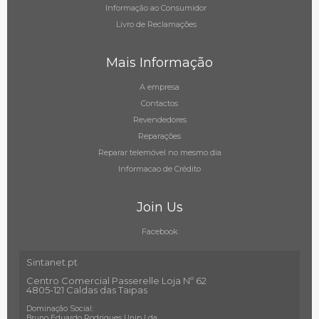
Informação ao Consumidor
Livro de Reclamações
Mais Informação
A empresa
Contactos
Revendedores
Reparações
Reparar telemóvel no mesmo dia
Informacao de Crédito
Join Us
Facebook
Sintanet.pt
Centro Comercial Passerelle Loja Nº 62
4805-121 Caldas das Taipas
Dominação Social:
Bruno Eduardo Rodrigues Unip Lda