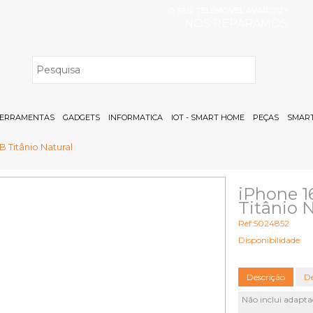
O SEU TELEMÓVEL AVARIOU?
NÓS REPARAMOS
H
ERRAMENTAS
GADGETS
INFORMATICA
IOT - SMART HOME
PEÇAS
SMART
 Titânio Natural
iPhone 1
Titânio 
Ref:5024852
Disponibilidade:
Descrição
De
Não inclui adapta