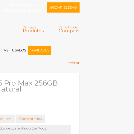
CENTRO REPARAÇÃO
INICIAR SESSÃO
ESPECIALIZADO
Os meus
Carrinho de
Produtos
Compras
Memorizar
Perdeu a senha?
Registar |
 TVS
USADOS
NOVIDADES
Voltar
6 Pro Max 256GB
Natural
talhes
Comentários
dor de corrente ou EarPods.