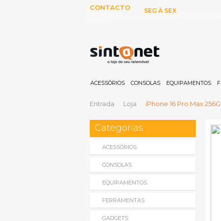
CONTACTO
SEG À SEX
253 097 000
10:00H-13:00H E 15:00-19:00
(Chamada para rede fixa
nacional)
ACESSÓRIOS
CONSOLAS
EQUIPAMENTOS
F
Entrada
Loja
iPhone 16 Pro Max 256GB
Categorias
ACESSÓRIOS
CONSOLAS
EQUIPAMENTOS
FERRAMENTAS
GADGETS