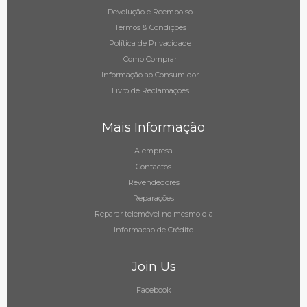
Devolução e Reembolso
Termos & Condições
Política de Privacidade
Como Comprar
Informação ao Consumidor
Livro de Reclamações
Mais Informação
A empresa
Contactos
Revendedores
Reparações
Reparar telemóvel no mesmo dia
Informacao de Crédito
Join Us
Facebook