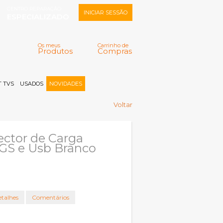
CENTRO REPARAÇÃO
INICIAR SESSÃO
ESPECIALIZADO
Os meus
Carrinho de
Produtos
Compras
Memorizar
Perdeu a senha?
Registar |
 TVS
USADOS
NOVIDADES
Voltar
ector de Carga
GS e Usb Branco
talhes
Comentários