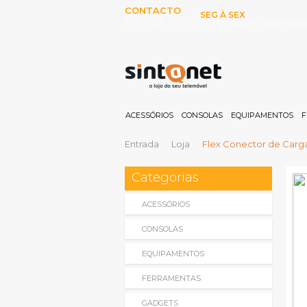
CONTACTO
SEG À SEX
253 097 000
10:00H-13:00H E 15:00-19:00
(Chamada para rede fixa
nacional)
ACESSÓRIOS
CONSOLAS
EQUIPAMENTOS
F
Entrada
Loja
Flex Conector de Carg
Categorias
ACESSÓRIOS
CONSOLAS
EQUIPAMENTOS
FERRAMENTAS
GADGETS