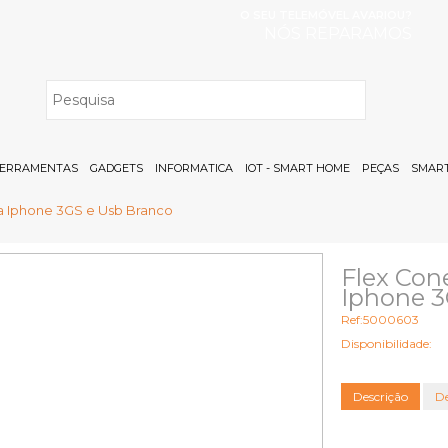
O SEU TELEMÓVEL AVARIOU?
NÓS REPARAMOS
H
ERRAMENTAS
GADGETS
INFORMATICA
IOT - SMART HOME
PEÇAS
SMART
a Iphone 3GS e Usb Branco
Flex Con
Iphone 3
Ref:5000603
Disponibilidade:
Descrição
De