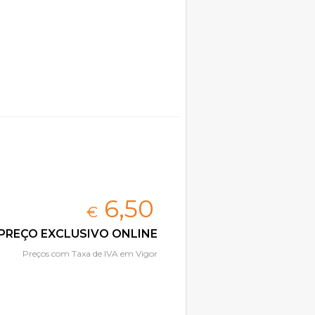
6,
50
€
PREÇO EXCLUSIVO ONLINE
Preços com Taxa de IVA em Vigor